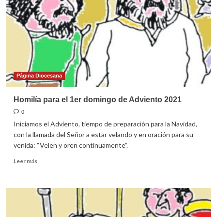
Página Diocesana
Homilía para el 1er domingo de Adviento 2021
0
Iniciamos el Adviento, tiempo de preparación para la Navidad,
con la llamada del Señor a estar velando y en oración para su
venida: “Velen y oren continuamente”.
Leer
Leer más
más
sobre
Homilía
para
el
1er