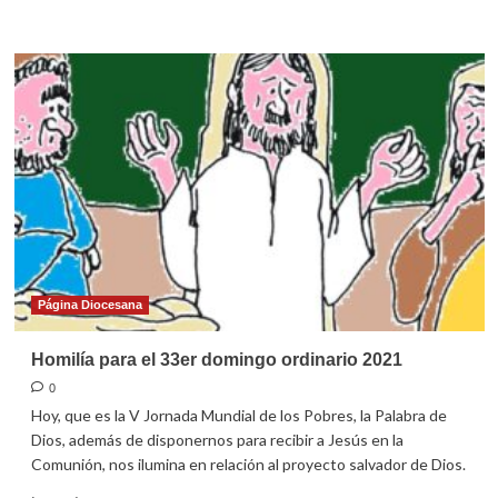
más
sobre
Guía
para
la
celebración
dominical
en
familia
(21
de
noviembre
de
2021)
Página Diocesana
Homilía para el 33er domingo ordinario 2021
0
Hoy, que es la V Jornada Mundial de los Pobres, la Palabra de
Dios, además de disponernos para recibir a Jesús en la
Comunión, nos ilumina en relación al proyecto salvador de Dios.
Leer