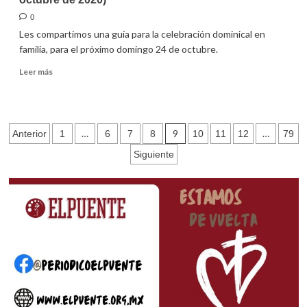
0
Les compartimos una guía para la celebración dominical en
familia, para el próximo domingo 24 de octubre.
Leer
Leer más
más
sobre
Guía
para
Paginación
…
9
…
Anterior
1
6
7
8
10
11
12
79
la
celebración
de
Siguiente
dominical
entradas
en
familia
(24
de
octubre
de
2020)