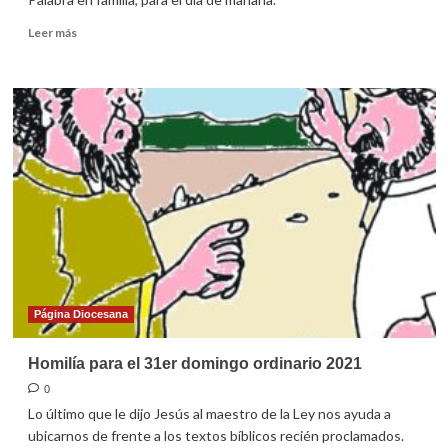
Leer
Leer más
más
sobre
Guía
para
la
celebración
dominical
en
familia
(7
de
noviembre
de
2021)
Página Diocesana
Homilía para el 31er domingo ordinario 2021
0
Lo último que le dijo Jesús al maestro de la Ley nos ayuda a
ubicarnos de frente a los textos bíblicos recién proclamados.