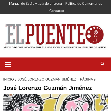
Saltar
Manual de Estilo y guía de entrega
Política de Comentarios
al
Contacto
contenido
Menú
primario
INICIO
JOSÉ LORENZO GUZMÁN JIMÉNEZ
PÁGINA 9
José Lorenzo Guzmán Jiménez