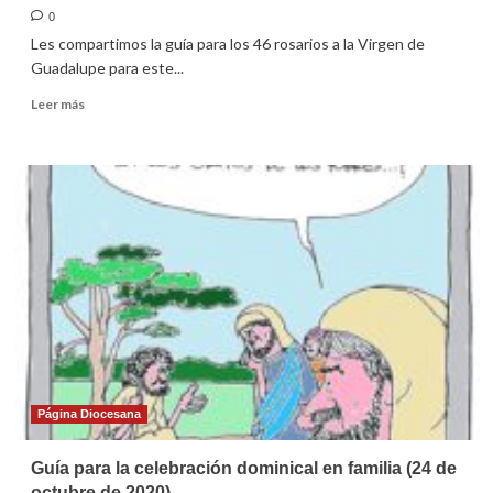
0
Les compartimos la guía para los 46 rosarios a la Virgen de
Guadalupe para este...
Leer
Leer más
más
sobre
Guía
para
los
rosarios
a
la
Virgen
de
Guadalupe
Página Diocesana
Guía para la celebración dominical en familia (24 de
octubre de 2020)