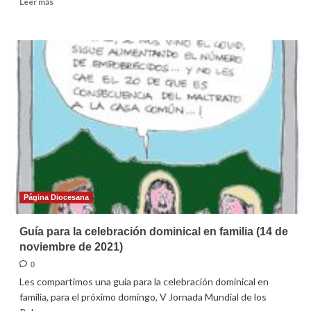
Leer más
más
sobre
Homilía
para
el
33er
domingo
ordinario
2021
Página Diocesana
Guía para la celebración dominical en familia (14 de
noviembre de 2021)
0
Les compartimos una guía para la celebración dominical en
familia, para el próximo domingo, V Jornada Mundial de los