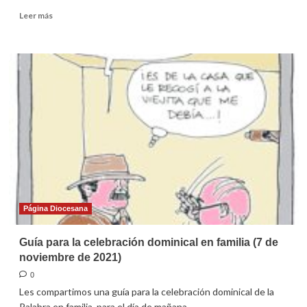
Leer
Leer más
más
sobre
Homilía
para
el
32º
domingo
ordinario
2021
Página Diocesana
Guía para la celebración dominical en familia (7 de
noviembre de 2021)
0
Les compartimos una guía para la celebración dominical de la
Palabra en familia, para el día de mañana.