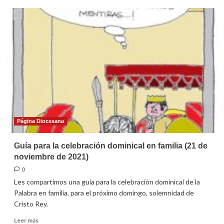
Homilía
para
el
domingo
de
Cristo
Rey
2021
Página Diocesana
Guía para la celebración dominical en familia (21 de
noviembre de 2021)
0
Les compartimos una guía para la celebración dominical de la
Palabra en familia, para el próximo domingo, solemnidad de
Cristo Rey.
Leer
Leer más