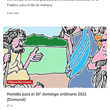
Palabra, para el día de mañana.
Leer
Leer más
más
sobre
Guía
para
la
celebración
dominical
en
familia
(31
de
octubre
de
2021)
Página Diocesana
Homilía para el 30° domingo ordinario 2021
(Domund)
0