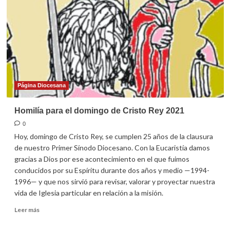
domingo
de
Adviento
2021
Página Diocesana
Homilía para el domingo de Cristo Rey 2021
0
Hoy, domingo de Cristo Rey, se cumplen 25 años de la clausura
de nuestro Primer Sínodo Diocesano. Con la Eucaristía damos
gracias a Dios por ese acontecimiento en el que fuimos
conducidos por su Espíritu durante dos años y medio —1994-
1996— y que nos sirvió para revisar, valorar y proyectar nuestra
vida de Iglesia particular en relación a la misión.
Leer
Leer más
más
sobre