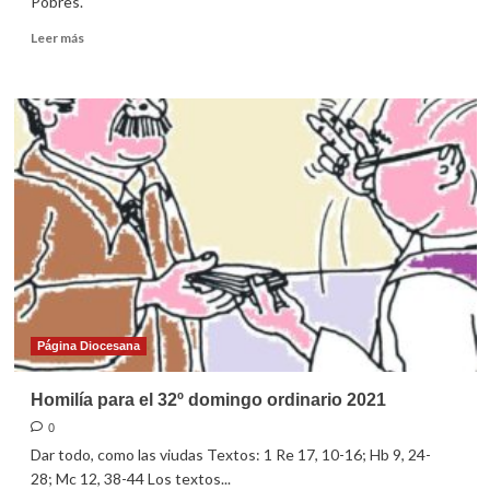
Pobres.
Leer
Leer más
más
sobre
Guía
para
la
celebración
dominical
en
familia
(14
de
noviembre
de
2021)
Página Diocesana
Homilía para el 32º domingo ordinario 2021
0
Dar todo, como las viudas Textos: 1 Re 17, 10-16; Hb 9, 24-
28; Mc 12, 38-44 Los textos...