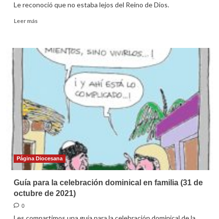
Le reconoció que no estaba lejos del Reino de Dios.
Leer
Leer más
más
sobre
Homilía
para
el
31er
domingo
ordinario
2021
Página Diocesana
Guía para la celebración dominical en familia (31 de
octubre de 2021)
0
Les compartimos una guía para la celebración dominical de la