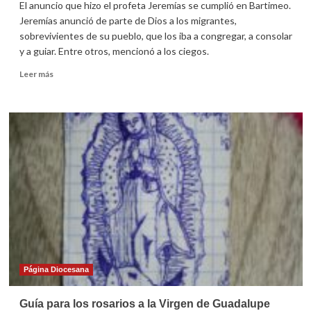
El anuncio que hizo el profeta Jeremías se cumplió en Bartimeo.
Jeremías anunció de parte de Dios a los migrantes,
sobrevivientes de su pueblo, que los iba a congregar, a consolar
y a guiar. Entre otros, mencionó a los ciegos.
Leer
Leer más
más
sobre
Homilía
para
el
30°
domingo
ordinario
2021
(Domund)
Página Diocesana
Guía para los rosarios a la Virgen de Guadalupe