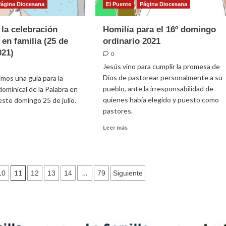
Página Diocesana
El Puente
Página Diocesana
 la celebración
Homilía para el 16º domingo
 en familia (25 de
ordinario 2021
021)
0
Jesús vino para cumplir la promesa de
Dios de pastorear personalmente a su
mos una guía para la
pueblo, ante la irresponsabilidad de
dominical de la Palabra en
quienes había elegido y puesto como
 este domingo 25 de julio.
pastores.
Leer
Leer más
e
más
sobre
Homilía
para
11
…
ración
10
12
13
14
79
Siguiente
el
ical
16º
domingo
ia
ordinario
2021