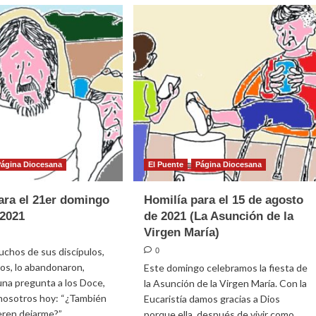
para
el
22º
ración
domingo
ical
ordinario
2021
ia
iembre
)
Página Diocesana
El Puente
Página Diocesana
ara el 21er domingo
Homilía para el 15 de agosto
 2021
de 2021 (La Asunción de la
Virgen María)
uchos de sus discípulos,
0
os, lo abandonaron,
Este domingo celebramos la fiesta de
una pregunta a los Doce,
la Asunción de la Virgen María. Con la
 nosotros hoy: “¿También
Eucaristía damos gracias a Dios
ren dejarme?”.
porque ella, después de vivir como