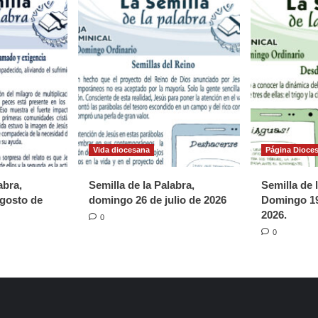
)
Vida diocesana
Página Dioce
abra,
Semilla de la Palabra,
Semilla de 
gosto de
domingo 26 de julio de 2026
Domingo 19
2026.
0
0