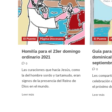
El Puente
Página Diocesana
El Puente
Homilía para el 23er domingo
Guía para
ordinario 2021
dominical
septiembr
0
Las curaciones que hacía Jesús, como
0
la del hombre sordo y tartamudo, eran
Les comparti
signos de la presencia del Reino de
celebración d
Dios en el mundo.
el próximo d
Leer
Leer
Leer más
Leer más
más
más
sobre
sobr
Homilía
Guía