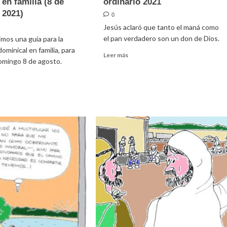
 en familia (8 de
ordinario 2021
 2021)
0
Jesús aclaró que tanto el maná como
el pan verdadero son un don de Dios.
mos una guía para la
ominical en familia, para
Leer
Leer más
omingo 8 de agosto.
más
sobre
Homilía
para
e
el
18º
domingo
ordinario
ración
2021
ical
ia
to
)