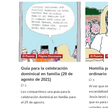
para
para
el
la
23er
celeb
domingo
domin
ordinario
en
2021
famil
(5
de
sept
de
2021
El Puente
Página Diocesana
El Puente
Guía para la celebración
Homilía p
dominical en familia (29 de
ordinario
agosto de 2021)
0
Al ver que m
0
escandalizad
Les compartimos una guía para la
Jesús lanzó 
celebración dominical en familia, para
que es para
el 29 de agosto.
ustedes quie