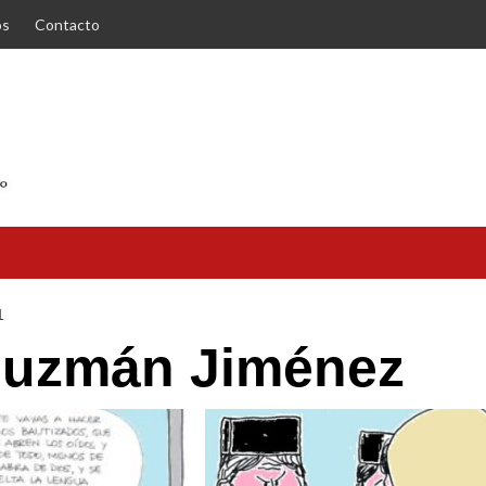
os
Contacto
1
Guzmán Jiménez