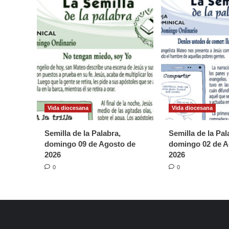
julio
de
2021
Vida diocesana
Vida diocesana
Semilla de la Palabra,
Semilla de la Pal
domingo 09 de Agosto de
domingo 02 de A
2026
2026
0
0