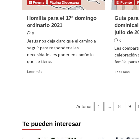
El Puente
Página Diocesana
El Puente
Homilía para el 17º domingo
Guía para
ordinario 2021
dominical
julio de 2
0
Jesús nos deja claro que el camino a
0
seguir para responder a las
Les comparti
necesidades es poner en común lo
celebración 
que se tiene.
familia, para
Leer
Leer
Leer más
Leer más
más
más
sobre
sobr
Homilía
Guía
para
para
el
la
Paginación
17º
…
Anterior
1
8
9
celeb
domingo
domin
de
ordinario
en
Te pueden interesar
2021
famil
entradas
(25
de