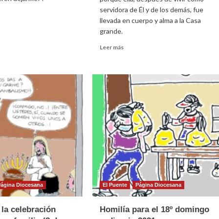
servidora de Él y de los demás, fue
llevada en cuerpo y alma a la Casa
grande.
e
ía
Leer
Leer más
más
sobre
Homilía
ngo
para
ario
el
15
de
agosto
de
2021
(La
Asunción
de
la
Virgen
Página Diocesana
El Puente
Página Diocesana
María)
 la celebración
Homilía para el 18º domingo