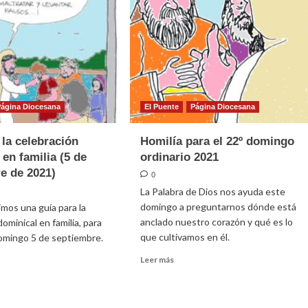
Página Diocesana
El Puente
Página Diocesana
 la celebración
Homilía para el 22º domingo
 en familia (5 de
ordinario 2021
e de 2021)
0
La Palabra de Dios nos ayuda este
domingo a preguntarnos dónde está
mos una guía para la
anclado nuestro corazón y qué es lo
ominical en familia, para
que cultivamos en él.
omingo 5 de septiembre.
Leer
Leer más
más
sobre
e
Homilía