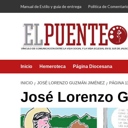
Saltar
Manual de Estilo y guía de entrega
Política de Comentari
al
contenido
Inicio
Hemeroteca
Página Diocesana
INICIO
JOSÉ LORENZO GUZMÁN JIMÉNEZ
PÁGINA 1
José Lorenzo 