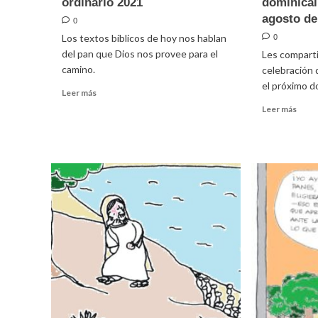
ordinario 2021
dominical
agosto de
0
Los textos bíblicos de hoy nos hablan
0
del pan que Dios nos provee para el
Les comparti
camino.
celebración d
el próximo d
Leer
Leer más
más
Leer
Leer más
sobre
más
Homilía
sobr
para
Guía
el
para
19º
la
domingo
celeb
ordinario
domin
2021
en
famil
(8
de
agos
de
2021