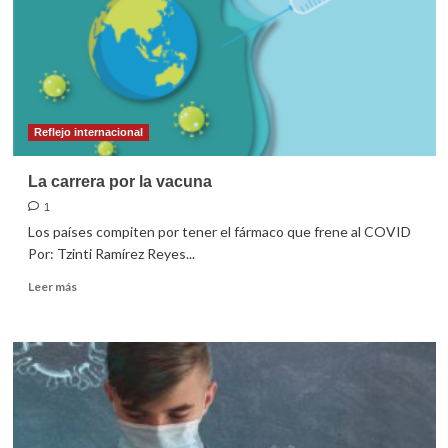
Reflejo internacional
La carrera por la vacuna
1
Los países compiten por tener el fármaco que frene al COVID
Por: Tzinti Ramírez Reyes...
Leer
Leer más
más
sobre
La
carrera
por
la
vacuna