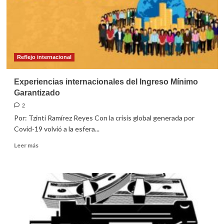
Reflejo internacional
Experiencias internacionales del Ingreso Mínimo
Garantizado
2
Por: Tzinti Ramírez Reyes Con la crisis global generada por
Covid-19 volvió a la esfera...
Leer
Leer más
más
sobre
Experiencias
internacionales
del
Ingreso
Mínimo
Garantizado