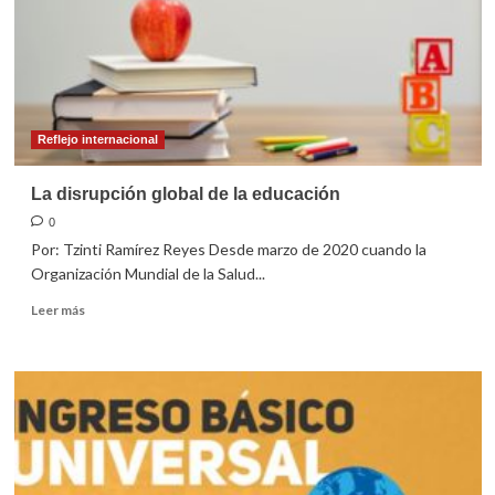
sobre
George
Floyd,
Ingrid
Escamilla,
Giovanni
López
Reflejo internacional
o
Fátima
La disrupción global de la educación
Aldrighetti
0
Por: Tzinti Ramírez Reyes Desde marzo de 2020 cuando la
Organización Mundial de la Salud...
Leer
Leer más
más
sobre
La
disrupción
global
de
la
educación