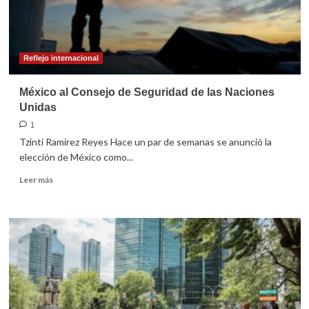
Covid
Reflejo internacional
México al Consejo de Seguridad de las Naciones
Unidas
1
Tzinti Ramírez Reyes Hace un par de semanas se anunció la
elección de México como...
Leer
Leer más
más
sobre
México
al
Consejo
de
Seguridad
de
las
Naciones