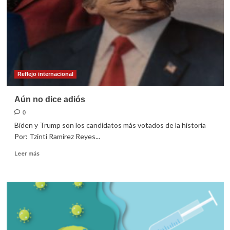
Reflejo internacional
Aún no dice adiós
0
Biden y Trump son los candidatos más votados de la historia
Por: Tzinti Ramírez Reyes...
Leer
Leer más
más
sobre
Aún
no
dice
adiós