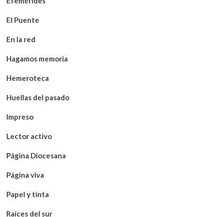
Efemérides
El Puente
En la red
Hagamos memoria
Hemeroteca
Huellas del pasado
Impreso
Lector activo
Página Diocesana
Página viva
Papel y tinta
Raíces del sur