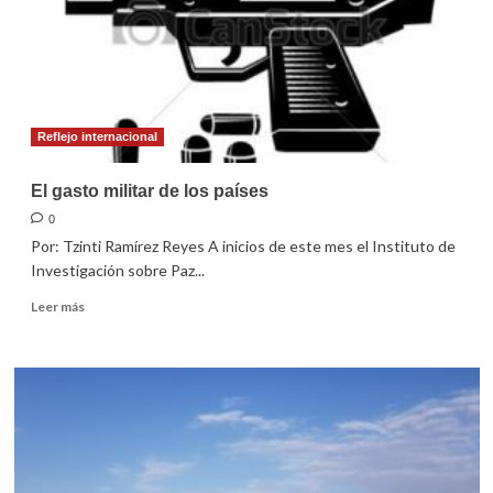
Reflejo internacional
El gasto militar de los países
0
Por: Tzinti Ramírez Reyes A inicios de este mes el Instituto de
Investigación sobre Paz...
Leer
Leer más
más
sobre
El
gasto
militar
de
los
países