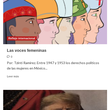
Reflejo internacional
Las voces femeninas
0
Por: Tzinti Ramírez. Entre 1947 y 1953 los derechos políticos
de las mujeres en México...
Leer
Leer más
más
sobre
Las
voces
femeninas