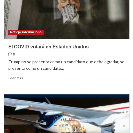
Reflejo internacional
El COVID votará en Estados Unidos
0
Trump no se presenta como un candidato que debe agradar, se
presenta como un candidato...
Leer
Leer más
más
sobre
El
COVID
votará
en
Estados
Unidos