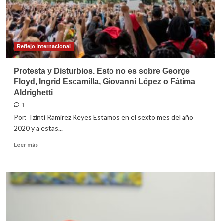
Unidas
Reflejo internacional
Protesta y Disturbios. Esto no es sobre George
Floyd, Ingrid Escamilla, Giovanni López o Fátima
Aldrighetti
1
Por: Tzinti Ramírez Reyes Estamos en el sexto mes del año
2020 y a estas...
Leer
Leer más
más
sobre
Protesta
y
Disturbios.
Esto
no
es