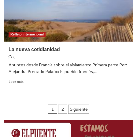
Reflejo internacional
La nueva cotidianidad
0
Apuntes desde Francia sobre el aislamiento Primera parte Por:
Alejandra Preciado Palafox El pueblo francés,...
Leer
Leer más
más
sobre
La
nueva
Paginación
1
2
Siguiente
cotidianidad
de
entradas