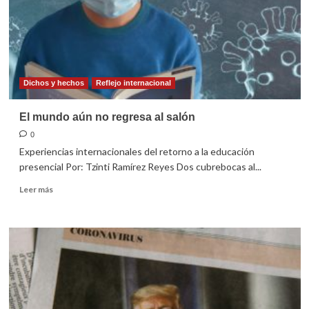
Dichos y hechos
Reflejo internacional
El mundo aún no regresa al salón
0
Experiencias internacionales del retorno a la educación
presencial Por: Tzinti Ramírez Reyes Dos cubrebocas al...
Leer
Leer más
más
sobre
El
mundo
aún
no
regresa
al
salón