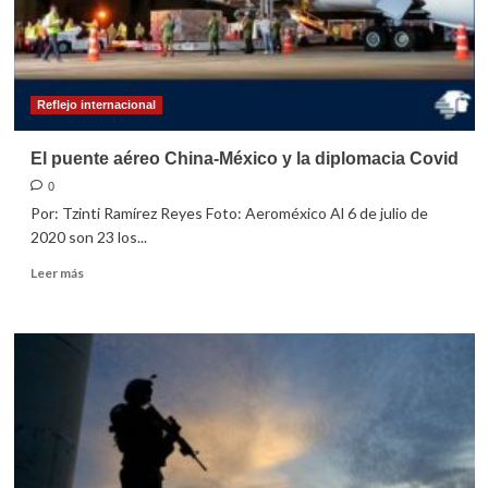
Reflejo internacional
El puente aéreo China-México y la diplomacia Covid
0
Por: Tzinti Ramírez Reyes Foto: Aeroméxico Al 6 de julio de
2020 son 23 los...
Leer
Leer más
más
sobre
El
puente
aéreo
China-
México
y
la
diplomacia