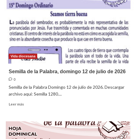
Palabra
1281.
Domingo
19
de
Julio
de
2026.
Vida diocesana
Semilla de la Palabra, domingo 12 de julio de 2026
0
Semilla de la Palabra Domingo 12 de julio de 2026. Descargar
archivo aquí: Semilla 1280....
Leer
Leer más
más
sobre
Semilla
de
la
Palabra,