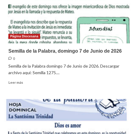
de
junio
de
2026
Página Diocesana
Semilla de la Palabra, domingo 7 de Junio de 2026
0
Semilla de la Palabra domingo 7 de Junio de 2026. Descargar
archivo aquí: Semilla 1275....
Leer
Leer más
más
sobre
Semilla
de
la
Palabra,
domingo
7
de