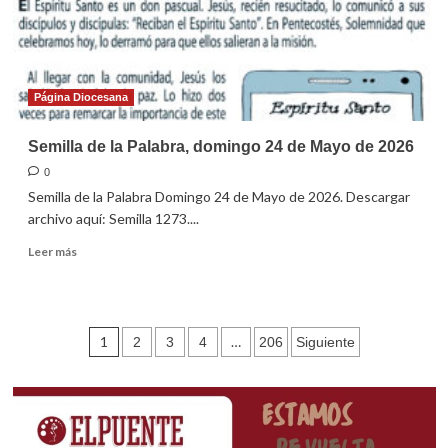
Mayo
de
2026
Página Diocesana
Semilla de la Palabra, domingo 24 de Mayo de 2026
0
Semilla de la Palabra Domingo 24 de Mayo de 2026. Descargar
archivo aquí: Semilla 1273....
Leer
Leer más
más
sobre
Semilla
de
Paginación
1
…
2
3
4
206
Siguiente
la
Palabra,
de
domingo
entradas
24
de
Mayo