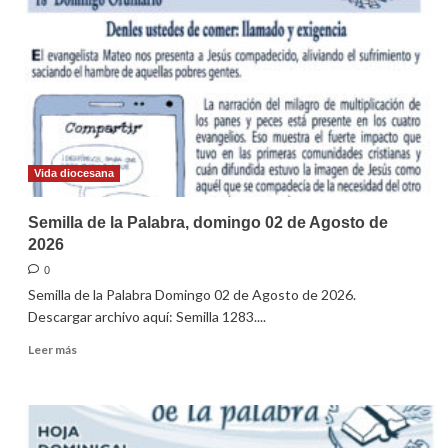
Palabra,
domingo
09
de
Agosto
de
2026
Vida diocesana
Semilla de la Palabra, domingo 02 de Agosto de
2026
0
Semilla de la Palabra Domingo 02 de Agosto de 2026.
Descargar archivo aquí: Semilla 1283....
Leer
Leer más
más
sobre
Semilla
de
la