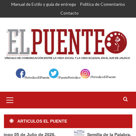
Saltar
Manual de Estilo y guía de entrega
Política de Comentarios
al
Contacto
contenido
Menú
primario
ARTICULOS EL PUENTE
e Julio de 2026.
Semilla de la Palabra, Domingo 28