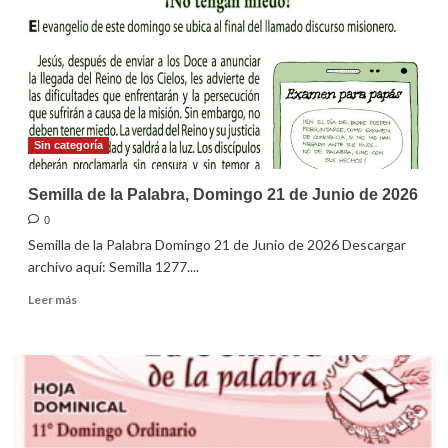
28
de
Junio
de
2026
Sin categoría
Semilla de la Palabra, Domingo 21 de Junio de 2026
0
Semilla de la Palabra Domingo 21 de Junio de 2026 Descargar
archivo aquí: Semilla 1277....
Leer
Leer más
más
sobre
Semilla
de
la
Palabra,
Domingo