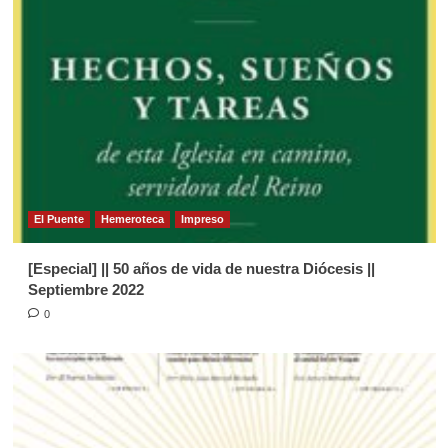
4
Página Diocesana
Semilla de la Palabra, domingo 03 de
Mayo de 2026
5
Página Diocesana
Semilla de la Palabra 1281. Domingo
19 de Julio de 2026.
El Puente
Hemeroteca
Impreso
1
[Especial] || 50 años de vida de nuestra Diócesis ||
Página Diocesana
Septiembre 2022
Semilla de la Palabra, domingo 7 de
0
Junio de 2026
2
Página Diocesana
Semilla de la Palabra, Domingo 31
de Mayo de 2026
3