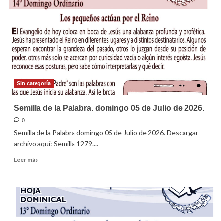
domingo
12
de
julio
de
2026
Sin categoría
Semilla de la Palabra, domingo 05 de Julio de 2026.
0
Semilla de la Palabra domingo 05 de Julio de 2026. Descargar
archivo aquí: Semilla 1279....
Leer
Leer más
más
sobre
Semilla
de
la
Palabra,