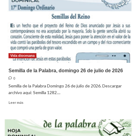
Palabra,
domingo
02
de
Agosto
de
2026
Vida diocesana
Semilla de la Palabra, domingo 26 de julio de 2026
0
Semilla de la Palabra Domingo 26 de julio de 2026. Descargar
archivo aquí: Semilla 1282....
Leer
Leer más
más
sobre
Semilla
de
la