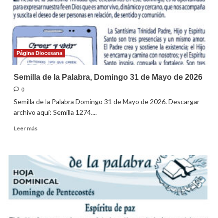
Junio
de
2026
Página Diocesana
Semilla de la Palabra, Domingo 31 de Mayo de 2026
0
Semilla de la Palabra Domingo 31 de Mayo de 2026. Descargar
archivo aquí: Semilla 1274....
Leer
Leer más
más
sobre
Semilla
de
la
Palabra,
Domingo
31
de