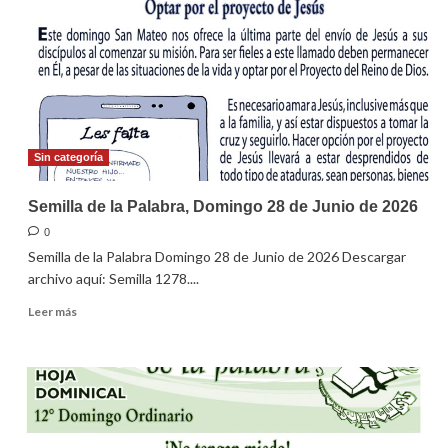
domingo
05
de
Julio
de
2026.
Sin categoría
Semilla de la Palabra, Domingo 28 de Junio de 2026
0
Semilla de la Palabra Domingo 28 de Junio de 2026 Descargar
archivo aquí: Semilla 1278....
Leer
Leer más
más
sobre
Semilla
de
la
Palabra,
Domingo