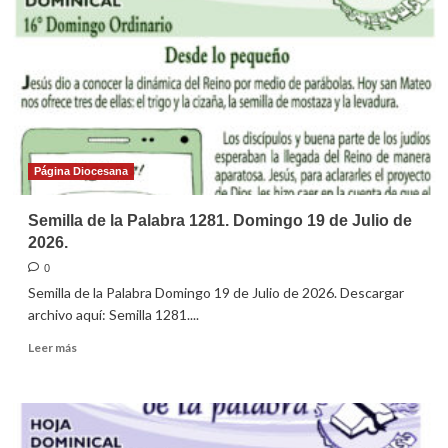
Palabra,
domingo
26
de
julio
de
2026
Página Diocesana
Semilla de la Palabra 1281. Domingo 19 de Julio de
2026.
0
Semilla de la Palabra Domingo 19 de Julio de 2026. Descargar
archivo aquí: Semilla 1281....
Leer
Leer más
más
sobre
Semilla
de
la