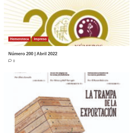
Página Diocesana
Semilla de la Palabra, domingo 24 de
Mayo de 2026
4
Hemeroteca
Impreso
Página Diocesana
Número 200 | Abril 2022
Semilla de la Palabra, domingo 03 de
Mayo de 2026
0
5