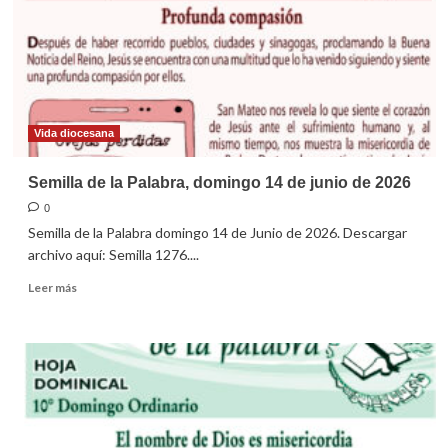
21
de
Junio
de
2026
Vida diocesana
Semilla de la Palabra, domingo 14 de junio de 2026
0
Semilla de la Palabra domingo 14 de Junio de 2026. Descargar
archivo aquí: Semilla 1276....
Leer
Leer más
más
sobre
Semilla
de
la
Palabra,
domingo
14