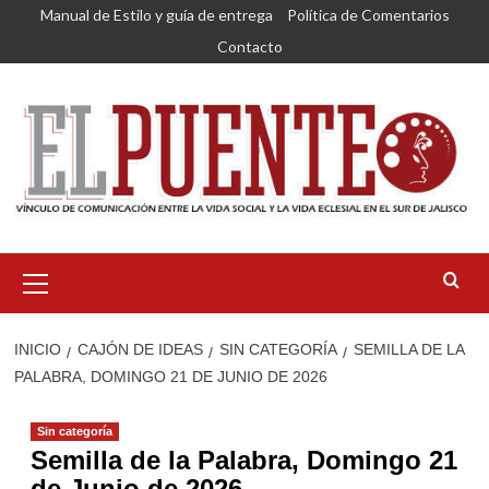
Saltar
Manual de Estilo y guía de entrega
Política de Comentarios
al
Contacto
contenido
Menú
primario
INICIO
CAJÓN DE IDEAS
SIN CATEGORÍA
SEMILLA DE LA
PALABRA, DOMINGO 21 DE JUNIO DE 2026
Sin categoría
Semilla de la Palabra, Domingo 21
de Junio de 2026