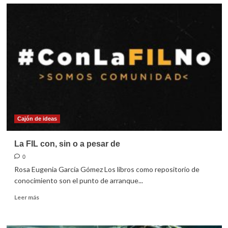
El
chirrión
de
Enrique
Cajón de ideas
La FIL con, sin o a pesar de
0
Rosa Eugenia García Gómez Los libros como repositorio de
conocimiento son el punto de arranque...
Leer
Leer más
más
sobre
La