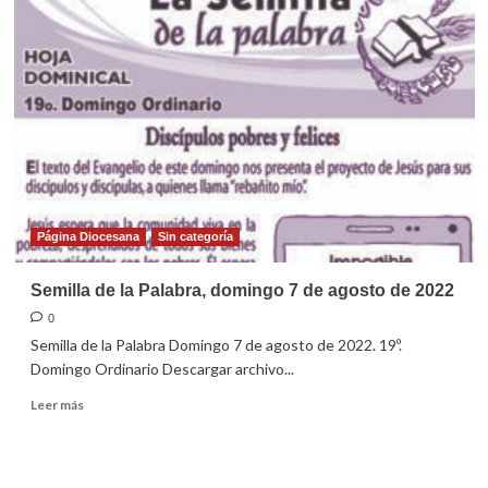
de
la
Palabra,
domingo
14
de
agosto
de
2022
Página Diocesana
Sin categoría
Semilla de la Palabra, domingo 7 de agosto de 2022
0
Semilla de la Palabra Domingo 7 de agosto de 2022. 19º.
Domingo Ordinario Descargar archivo...
Leer
Leer más
más
sobre
Semilla
de