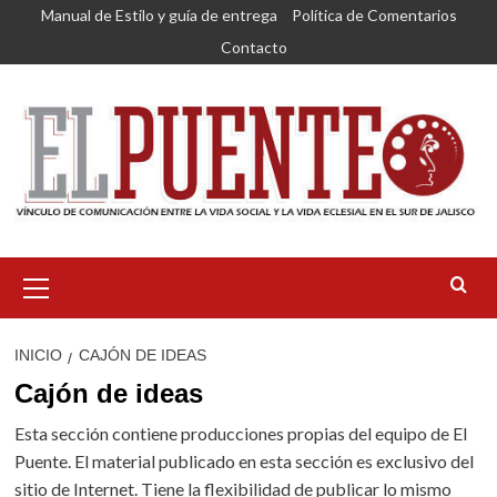
Saltar
Manual de Estilo y guía de entrega
Política de Comentarios
al
Contacto
contenido
Menú
primario
INICIO
CAJÓN DE IDEAS
Cajón de ideas
Esta sección contiene producciones propias del equipo de El
Puente. El material publicado en esta sección es exclusivo del
sitio de Internet. Tiene la flexibilidad de publicar lo mismo