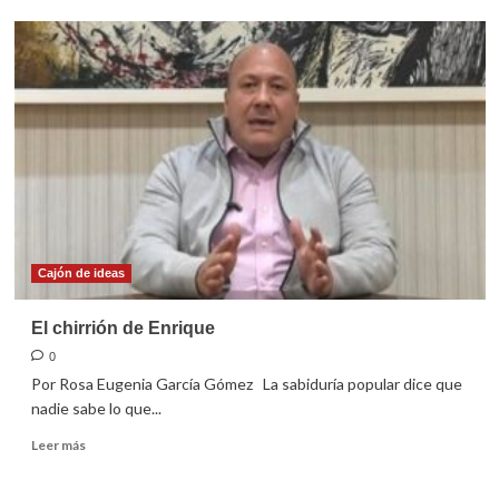
Semilla
de
la
Palabra,
Domingo
21
de
Junio
de
2026
Cajón de ideas
El chirrión de Enrique
0
Por Rosa Eugenia García Gómez La sabiduría popular dice que
nadie sabe lo que...
Leer
Leer más
más
sobre