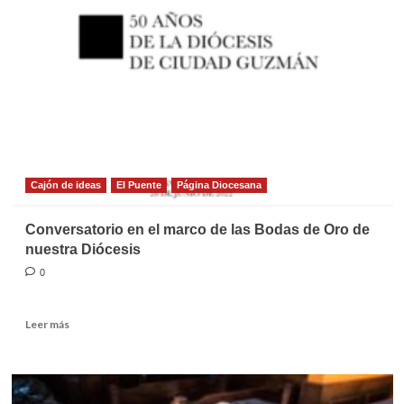
la
Palabra,
domingo
7
de
agosto
de
2022
Cajón de ideas
El Puente
Página Diocesana
Conversatorio en el marco de las Bodas de Oro de
nuestra Diócesis
0
Leer
Leer más
más
sobre
Conversatorio
en