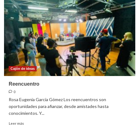
FIL
con,
sin
o
a
pesar
de
Cajón de ideas
Reencuentro
0
Rosa Eugenia García Gómez Los reencuentros son
oportunidades para afianzar, desde amistades hasta
conocimientos. Y...
Leer
Leer más
más
sobre