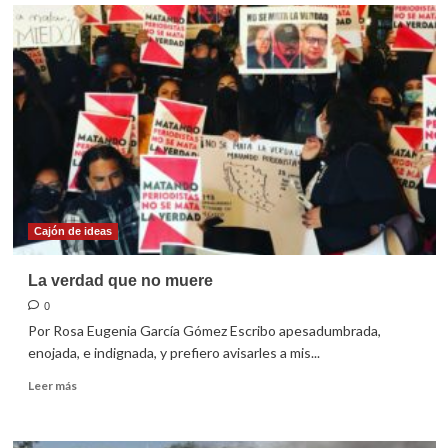
Reencuentro
Cajón de ideas
La verdad que no muere
0
Por Rosa Eugenia García Gómez Escribo apesadumbrada,
enojada, e indignada, y prefiero avisarles a mis...
Leer
Leer más
más
sobre
La