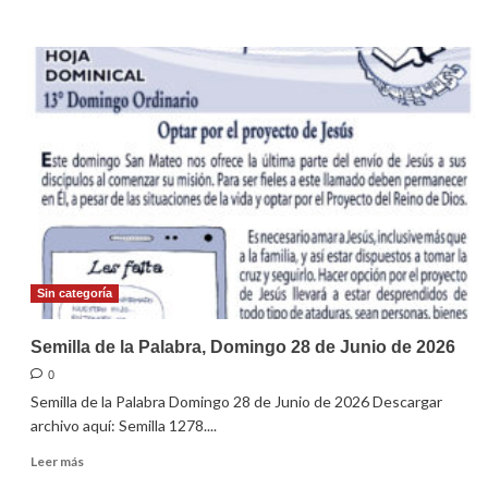
más
sobre
Semilla
de
la
Palabra,
domingo
05
de
Julio
de
2026.
Sin categoría
Semilla de la Palabra, Domingo 28 de Junio de 2026
0
Semilla de la Palabra Domingo 28 de Junio de 2026 Descargar
archivo aquí: Semilla 1278....
Leer
Leer más
más