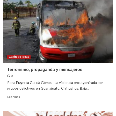
verdad
que
no
muere
Cajón de ideas
Terrorismo, propaganda y mensajeros
0
Rosa Eugenia García Gómez La violencia protagonizada por
grupos delictivos en Guanajuato, Chihuahua, Baja...
Leer
Leer más
más
sobre
Terrorismo,
propaganda