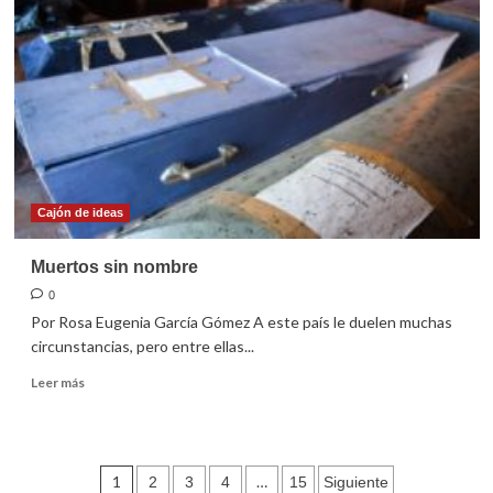
el
marco
de
las
Bodas
de
Oro
de
nuestra
Diócesis
Cajón de ideas
Muertos sin nombre
0
Por Rosa Eugenia García Gómez A este país le duelen muchas
circunstancias, pero entre ellas...
Leer
Leer más
más
sobre
Muertos
sin
Paginación
1
…
2
3
4
15
Siguiente
nombre