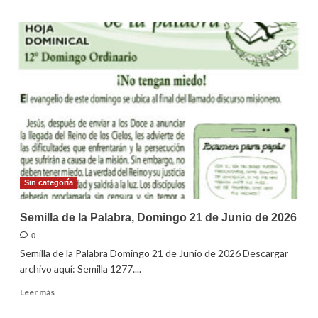
sobre
Semilla
de
la
Palabra,
Domingo
28
de
Junio
de
2026
Sin categoría
Semilla de la Palabra, Domingo 21 de Junio de 2026
0
Semilla de la Palabra Domingo 21 de Junio de 2026 Descargar
archivo aquí: Semilla 1277....
Leer
Leer más
más
sobre