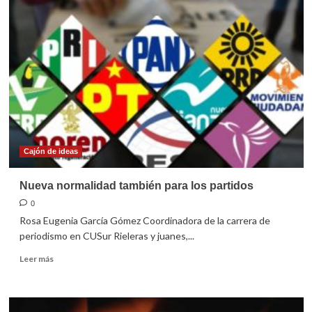
era
Biden-
Harris
Cajón de ideas
Nueva normalidad también para los partidos
0
Rosa Eugenia García Gómez Coordinadora de la carrera de
periodismo en CUSur Rieleras y juanes,...
Leer
Leer más
más
sobre
Nueva
normalidad