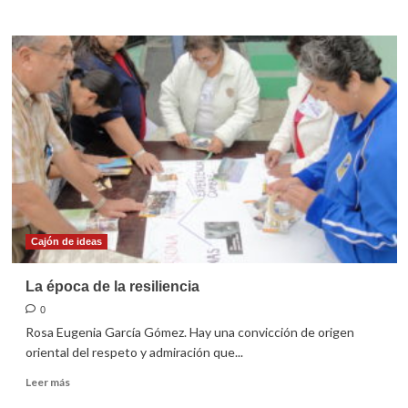
sobre
¡Bien
hecho
funcionarios!
Cajón de ideas
La época de la resiliencia
0
Rosa Eugenia García Gómez. Hay una convicción de origen
oriental del respeto y admiración que...
Leer
Leer más
más