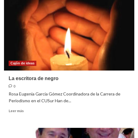
también
para
los
partidos
Cajón de ideas
La escritora de negro
0
Rosa Eugenia García Gómez Coordinadora de la Carrera de
Periodismo en el CUSur Han de...
Leer
Leer más
más
sobre
La
escritora