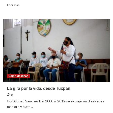
Leer
Leer más
más
sobre
Mensaje
de
la
CEM
Cajón de ideas
La gira por la vida, desde Tuxpan
0
Por Alonso Sánchez Del 2000 al 2012 se extrajeron diez veces
más oro y plata...