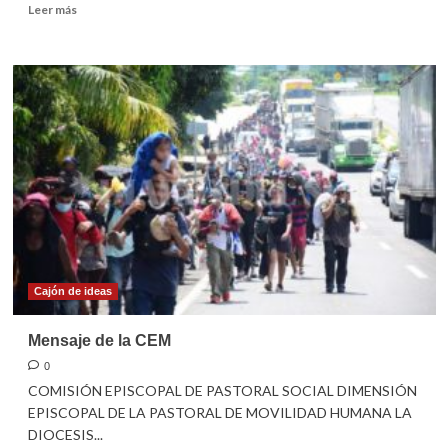
Leer
Leer más
más
sobre
De
jaculatorias
y
nulo
entendimiento
del
periodismo
y
la
democracia
Cajón de ideas
Mensaje de la CEM
0
COMISIÓN EPISCOPAL DE PASTORAL SOCIAL DIMENSIÓN
EPISCOPAL DE LA PASTORAL DE MOVILIDAD HUMANA LA
DIOCESIS...