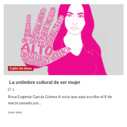
La
proximidad
y
el
periodismo
regional
Cajón de ideas
La urdimbre cultural de ser mujer
0
Rosa Eugenia García Gómez A esta que aquí escribe el 8 de
marzo pasado por...
Leer
Leer más
más
sobre