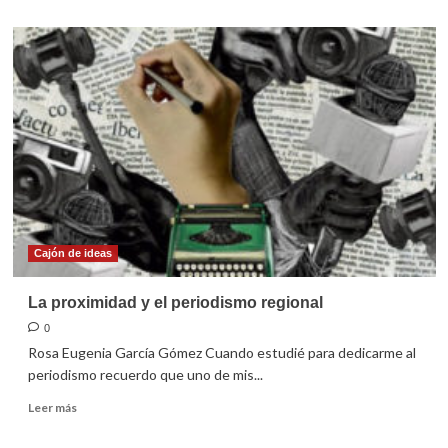
sobre
La
época
de
la
resiliencia
Cajón de ideas
La proximidad y el periodismo regional
0
Rosa Eugenia García Gómez Cuando estudié para dedicarme al
periodismo recuerdo que uno de mis...
Leer
Leer más
más
sobre