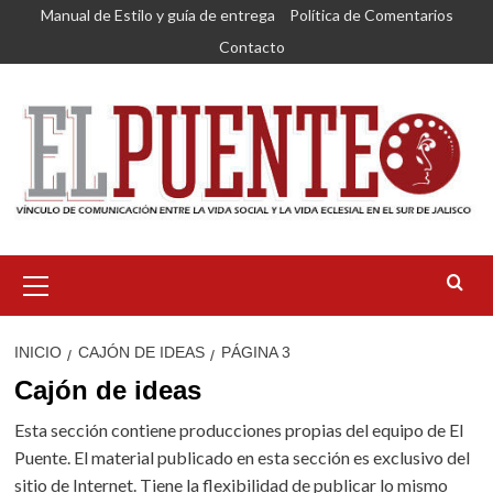
Saltar
Manual de Estilo y guía de entrega
Política de Comentarios
al
Contacto
contenido
Menú
primario
INICIO
CAJÓN DE IDEAS
PÁGINA 3
Cajón de ideas
Esta sección contiene producciones propias del equipo de El
Puente. El material publicado en esta sección es exclusivo del
sitio de Internet. Tiene la flexibilidad de publicar lo mismo