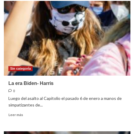
La
urdimbre
cultural
de
ser
mujer
Sin categoría
La era Biden- Harris
0
Luego del asalto al Capitolio el pasado 6 de enero a manos de
simpatizantes de...
Leer
Leer más
más
sobre
La