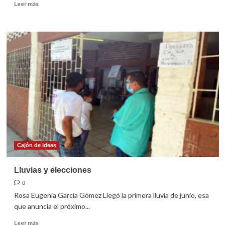
Leer
Leer más
más
sobre
La
gira
por
la
vida,
desde
Tuxpan
Cajón de ideas
Lluvias y elecciones
0
Rosa Eugenia García Gómez Llegó la primera lluvia de junio, esa
que anuncia el próximo...
Leer
Leer más