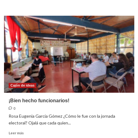
más
sobre
Lluvias
y
elecciones
Cajón de ideas
¡Bien hecho funcionarios!
0
Rosa Eugenia García Gómez ¿Cómo le fue con la jornada
electoral? Ojalá que cada quien...
Leer
Leer más
más