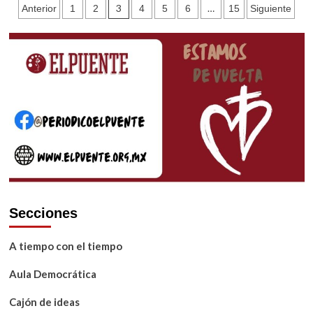
Paginación
3
…
Anterior
1
2
4
5
6
15
Siguiente
plata
Sacerdotales
de
entradas
Secciones
A tiempo con el tiempo
Aula Democrática
Cajón de ideas