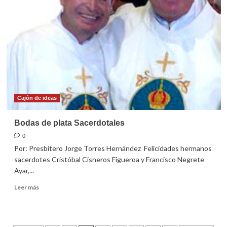
de
negro
Cajón de ideas
Bodas de plata Sacerdotales
0
Por: Presbítero Jorge Torres Hernández Felicidades hermanos
sacerdotes Cristóbal Cisneros Figueroa y Francisco Negrete
Ayar,...
Leer
Leer más
más
sobre
Bodas
de