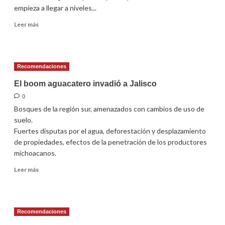
empieza a llegar a niveles...
Leer
Leer más
más
sobre
Crisis
de
Recomendaciones
seguridad
pública
El boom aguacatero invadió a Jalisco
0
Bosques de la región sur, amenazados con cambios de uso de
suelo.
Fuertes disputas por el agua, deforestación y desplazamiento
de propiedades, efectos de la penetración de los productores
michoacanos.
Leer
Leer más
más
sobre
El
boom
Recomendaciones
aguacatero