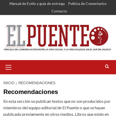
Saltar
Manual de Estilo y guía de entrega
Política de Comentarios
al
Contacto
contenido
Menú
primario
INICIO
RECOMENDACIONES
Recomendaciones
En esta sección se publican textos que no son producidos por
miembros del equipo editorial de El Puente o que se hayan
publicado previamente en otros medios. Libros que estén en