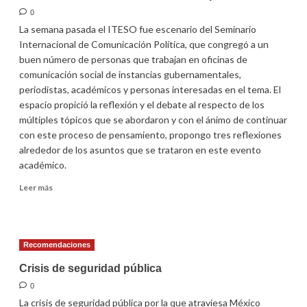
del
0
IEPCJ
La semana pasada el ITESO fue escenario del Seminario
Internacional de Comunicación Política, que congregó a un
buen número de personas que trabajan en oficinas de
comunicación social de instancias gubernamentales,
periodistas, académicos y personas interesadas en el tema. El
espacio propició la reflexión y el debate al respecto de los
múltiples tópicos que se abordaron y con el ánimo de continuar
con este proceso de pensamiento, propongo tres reflexiones
alrededor de los asuntos que se trataron en este evento
académico.
Leer
Leer más
más
sobre
Debates
en
Recomendaciones
torno
a
Crisis de seguridad pública
la
0
comunicación
La crisis de seguridad pública por la que atraviesa México
política