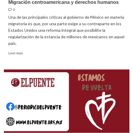
invadió
Migración centroamericana y derechos humanos
a
0
Jalisco
Una de las principales críticas al gobierno de México en materia
migratoria es que, por una parte exige a su contraparte en los
Estados Unidos una reforma integral que posibilite la
regularización de la estancia de millones de mexicanos en aquel
país.
Leer
Leer más
más
sobre
Migración
centroamericana
y
derechos
humanos