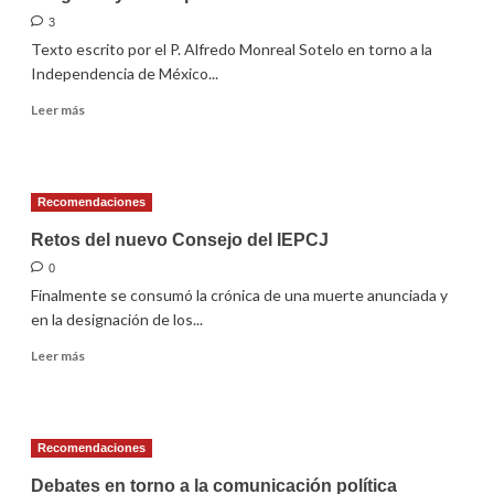
2011
3
Texto escrito por el P. Alfredo Monreal Sotelo en torno a la
Independencia de México...
Leer
Leer más
más
sobre
La
iglesia
Recomendaciones
y
la
Retos del nuevo Consejo del IEPCJ
Independencia
0
de
Finalmente se consumó la crónica de una muerte anunciada y
México
en la designación de los...
Leer
Leer más
más
sobre
Retos
del
Recomendaciones
nuevo
Consejo
Debates en torno a la comunicación política