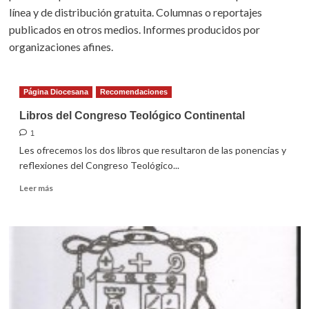
línea y de distribución gratuita. Columnas o reportajes
publicados en otros medios. Informes producidos por
organizaciones afines.
Página Diocesana
Recomendaciones
Libros del Congreso Teológico Continental
1
Les ofrecemos los dos libros que resultaron de las ponencias y
reflexiones del Congreso Teológico...
Leer
Leer más
más
sobre
Libros
del
Congreso
Teológico
Continental