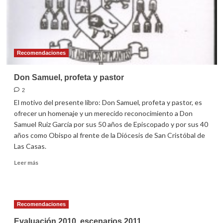
Recomendaciones
Don Samuel, profeta y pastor
2
El motivo del presente libro: Don Samuel, profeta y pastor, es
ofrecer un homenaje y un merecido reconocimiento a Don
Samuel Ruiz García por sus 50 años de Episcopado y por sus 40
años como Obispo al frente de la Diócesis de San Cristóbal de
Las Casas.
Leer
Leer más
más
sobre
Don
Samuel,
Recomendaciones
profeta
y
Evaluación 2010, escenarios 2011