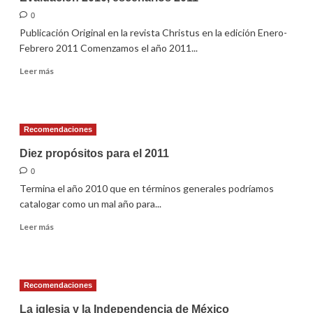
pastor
0
Publicación Original en la revista Christus en la edición Enero-
Febrero 2011 Comenzamos el año 2011...
Leer
Leer más
más
sobre
Evaluación
2010,
Recomendaciones
escenarios
2011
Diez propósitos para el 2011
0
Termina el año 2010 que en términos generales podríamos
catalogar como un mal año para...
Leer
Leer más
más
sobre
Diez
propósitos
Recomendaciones
para
el
La iglesia y la Independencia de México