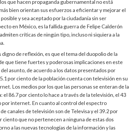
e los que hacen propaganda gubernamental no está
 más bien orientan sus esfuerzos a eficientar y mejorar el
 posible y sea aceptado por la ciudadanía sin ser
ecto en México, es la fallida guerra de Felipe Calderón
dmiten críticas de ningún tipo, incluso ni siquiera a la
a.
digno de reflexión, es que el tema del duopolio de la
de que tiene fuertes y poderosas implicaciones en este
 del asunto, de acuerdo a los datos presentados por
.1 por ciento de la población cuenta con televisión en su
ernet. Los medios por los que las personas se enteran de la
 el 86.7 por ciento lo hace a través de la televisión, el 43
to por internet. En cuanto al control del espectro
 de canales de televisión son de Televisa y el 39.2 por
por ciento que no pertenecen a ninguna de estas dos
rno a las nuevas tecnologías de la información y las