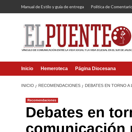
Saltar
Manual de Estilo y guía de entrega
Política de Comentari
al
contenido
Inicio
Hemeroteca
Página Diocesana
INICIO
RECOMENDACIONES
DEBATES EN TORNO A 
Recomendaciones
Debates en tor
comunicación p