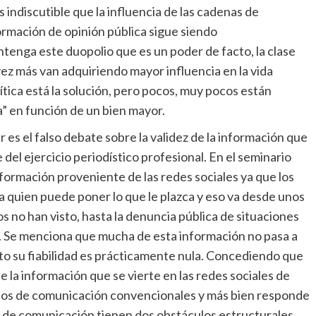
 indiscutible que la influencia de las cadenas de
formación de opinión pública sigue siendo
enga este duopolio que es un poder de facto, la clase
vez más van adquiriendo mayor influencia en la vida
lítica está la solución, pero pocos, muy pocos están
a” en función de un bien mayor.
 es el falso debate sobre la validez de la información que
 del ejercicio periodístico profesional. En el seminario
nformación proveniente de las redes sociales ya que los
da quien puede poner lo que le plazca y eso va desde unos
s no han visto, hasta la denuncia pública de situaciones
en. Se menciona que mucha de esta información no pasa a
nto su fiabilidad es prácticamente nula. Concediendo que
 la información que se vierte en las redes sociales de
ios de comunicación convencionales y más bien responde
os de comunicación tienen dos obstáculos estructurales