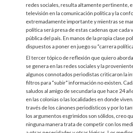
redes sociales, resulta altamente pertinente, es
televisión en la comunicación política y la con
extremadamente importante y mientras se mant
política será presa de estas cadenas que cada 
pública del país. En manos de la propia clase po
dispuestos a poner en juego su “carrera polític
El tercer tópico de reflexión que quiero abordar
se genera en las redes sociales y la proveniente
algunos connotados periodistas criticaron la i
filtros para “subir” información no existen. Ca
saludos al amigo de secundaria que hace 24 año
en las colonias o las localidades en donde viv
través de los cánones periodísticos y por lo ta
los argumentos esgrimidos son sólidos, creo que
ninguna manera trata de competir con los med
a otras necesidades y otras lógicas. Los medi