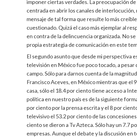
imponer ciertas verdades. La preocupación d
centrada en abrir los canales de interlocución,
mensaje de tal forma que resulte lo más creíble
cuestionado. Quizá el caso más ejemplar al resp
en contra de la delincuencia organizada. No se a
propia estrategia de comunicación en este tem
El segundo asunto que desde mi perspectiva es 
televisión en México fue poco tocado, a pesar 
campo. Sólo para darnos cuenta de la magnitud
Francisco Aceves, en México mientras que el 95
casa, sólo el 18.4 por ciento tiene acceso a Int
política en nuestro país es de la siguiente forma:
por ciento por la prensa escrita y el 8 por cien
televisivo el 53.2 por ciento de las concesiones
ciento se dieron a Tv Azteca. Sólo hay un 7.7 
empresas. Aunque el debate y la discusión en to