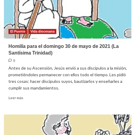
Abril
de
2026
El Puente
Vida diocesana
Homilía para el domingo 30 de mayo de 2021 (La
Santísima Trinidad)
0
Antes de su Ascensión, Jesús envió a sus discípulos a la misión,
prometiéndoles permanecer con ellos todo el tiempo. Les pidió
tres cosas: hacer discípulos suyos, bautizarlos y enseñarles a
cumplir sus mandamientos.
Leer
Leer más
más
sobre
Homilía
para
el
domingo