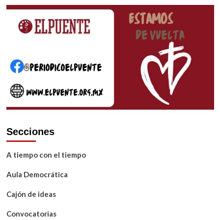
de
domingo
entradas
2
de
mayo
de
2021
Secciones
A tiempo con el tiempo
Aula Democrática
Cajón de ideas
Convocatorias