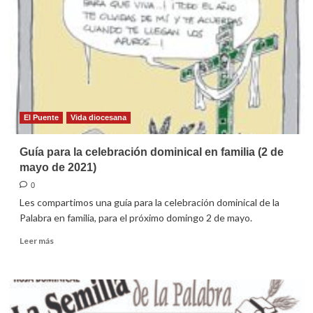
domingo
de
Pascua
2021
El Puente
Vida diocesana
Guía para la celebración dominical en familia (2 de
mayo de 2021)
0
Les compartimos una guía para la celebración dominical de la
Palabra en familia, para el próximo domingo 2 de mayo.
Leer
Leer más
más
sobre
Guía
para
la