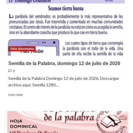
domingo
26
de
julio
de
2026
Vida diocesana
Semilla de la Palabra, domingo 12 de julio de 2026
0
Semilla de la Palabra Domingo 12 de julio de 2026. Descargar
archivo aquí: Semilla 1280....
Leer
Leer más
más
sobre
Semilla
de
la
Palabra,