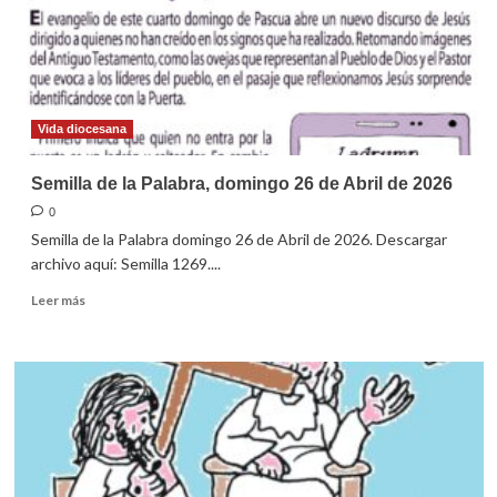
de
Mayo
de
2026
Vida diocesana
Semilla de la Palabra, domingo 26 de Abril de 2026
0
Semilla de la Palabra domingo 26 de Abril de 2026. Descargar
archivo aquí: Semilla 1269....
Leer
Leer más
más
sobre
Semilla
de
la
Palabra,
domingo
26
de