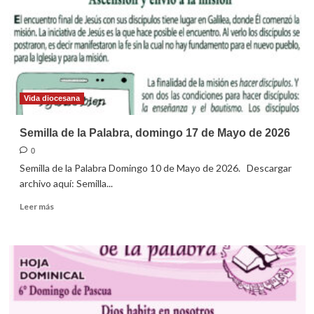
14
de
junio
de
2026
Vida diocesana
Semilla de la Palabra, domingo 17 de Mayo de 2026
0
Semilla de la Palabra Domingo 10 de Mayo de 2026. Descargar
archivo aquí: Semilla...
Leer
Leer más
más
sobre
Semilla
de
la
Palabra,
domingo
17