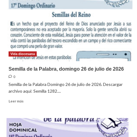
Palabra,
domingo
02
de
Agosto
de
2026
Vida diocesana
Semilla de la Palabra, domingo 26 de julio de 2026
0
Semilla de la Palabra Domingo 26 de julio de 2026. Descargar
archivo aquí: Semilla 1282....
Leer
Leer más
más
sobre
Semilla
de
la
Palabra,