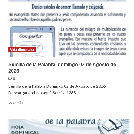
domingo
09
de
Agosto
de
2026
Vida diocesana
Semilla de la Palabra, domingo 02 de Agosto de
2026
0
Semilla de la Palabra Domingo 02 de Agosto de 2026.
Descargar archivo aquí: Semilla 1283....
Leer
Leer más
más
sobre
Semilla
de
la