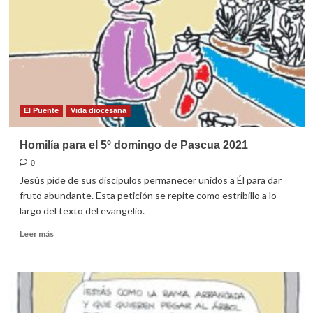
30
de
mayo
de
2021
(La
Santísima
Trinidad)
El Puente
Vida diocesana
Homilía para el 5º domingo de Pascua 2021
0
Jesús pide de sus discípulos permanecer unidos a Él para dar
fruto abundante. Esta petición se repite como estribillo a lo
largo del texto del evangelio.
Leer
Leer más
más
sobre
Homilía
para
el
5º