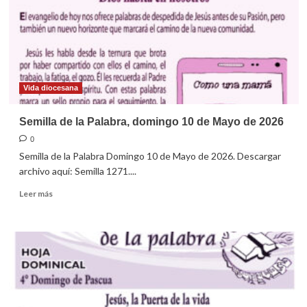
de
Mayo
de
2026
Vida diocesana
Semilla de la Palabra, domingo 10 de Mayo de 2026
0
Semilla de la Palabra Domingo 10 de Mayo de 2026. Descargar
archivo aquí: Semilla 1271....
Leer
Leer más
más
sobre
Semilla
de
la
Palabra,
domingo
10