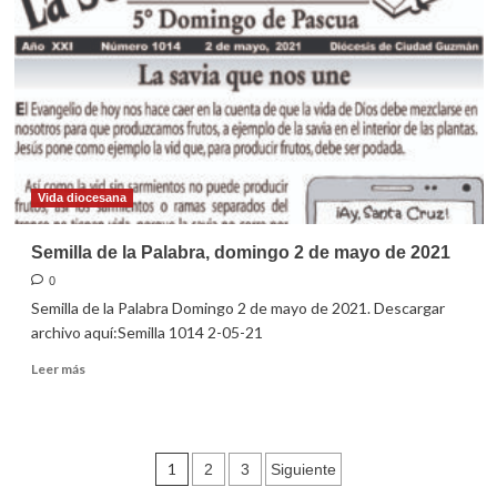
celebración
dominical
en
familia
(2
de
mayo
de
2021)
Vida diocesana
Semilla de la Palabra, domingo 2 de mayo de 2021
0
Semilla de la Palabra Domingo 2 de mayo de 2021. Descargar
archivo aquí:Semilla 1014 2-05-21
Leer
Leer más
más
sobre
Semilla
de
Paginación
1
2
3
Siguiente
la
Palabra,