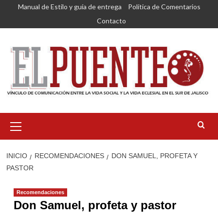
Saltar
Manual de Estilo y guía de entrega
Política de Comentarios
al
Contacto
contenido
Menú
primario
INICIO
RECOMENDACIONES
DON SAMUEL, PROFETA Y
PASTOR
Recomendaciones
Don Samuel, profeta y pastor