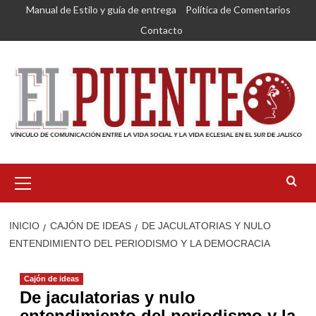
Saltar
Manual de Estilo y guía de entrega
Política de Comentarios
al
Contacto
contenido
Menú
primario
INICIO
CAJÓN DE IDEAS
DE JACULATORIAS Y NULO
ENTENDIMIENTO DEL PERIODISMO Y LA DEMOCRACIA
Cajón de ideas
De jaculatorias y nulo
entendimiento del periodismo y la