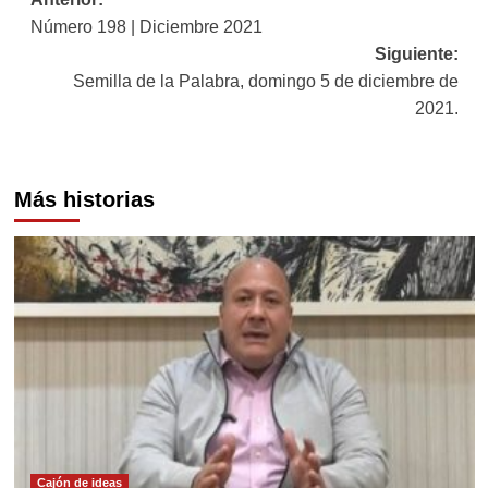
Navegación
Número 198 | Diciembre 2021
de
Siguiente:
entradas
Semilla de la Palabra, domingo 5 de diciembre de
2021.
Más historias
Cajón de ideas