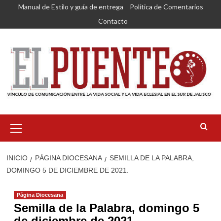
Saltar
Manual de Estilo y guía de entrega
Política de Comentarios
al
Contacto
contenido
Menú
primario
INICIO
PÁGINA DIOCESANA
SEMILLA DE LA PALABRA,
DOMINGO 5 DE DICIEMBRE DE 2021.
Página Diocesana
Semilla de la Palabra, domingo 5
de diciembre de 2021.