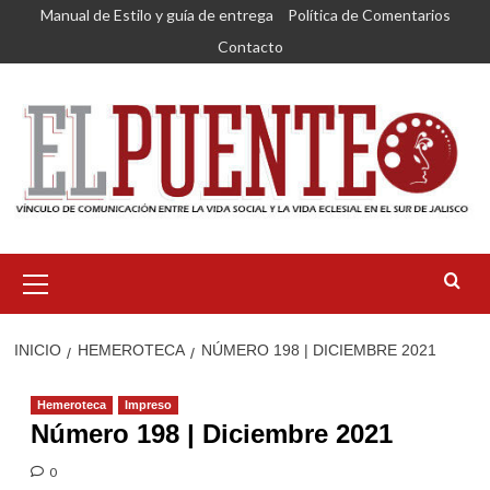
Saltar
Manual de Estilo y guía de entrega
Política de Comentarios
al
Contacto
contenido
Menú
primario
INICIO
HEMEROTECA
NÚMERO 198 | DICIEMBRE 2021
Hemeroteca
Impreso
Número 198 | Diciembre 2021
0