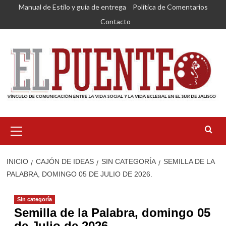
Saltar
Manual de Estilo y guía de entrega
Política de Comentarios
al
Contacto
contenido
Menú
primario
INICIO
CAJÓN DE IDEAS
SIN CATEGORÍA
SEMILLA DE LA
PALABRA, DOMINGO 05 DE JULIO DE 2026.
Sin categoría
Semilla de la Palabra, domingo 05
de Julio de 2026.