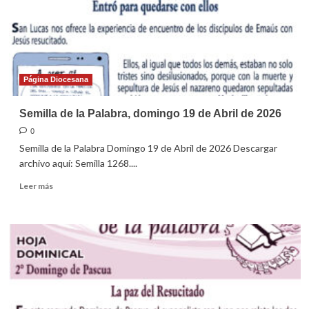
de
Abril
de
2026
Página Diocesana
Semilla de la Palabra, domingo 19 de Abril de 2026
0
Semilla de la Palabra Domingo 19 de Abril de 2026 Descargar
archivo aquí: Semilla 1268....
Leer
Leer más
más
sobre
Semilla
de
la
Palabra,
domingo
19
de