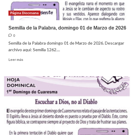
Página Diocesana
Semilla de la Palabra, domingo 01 de Marzo de 2026
0
Semilla de la Palabra domingo 01 de Marzo de 2026. Descargar
archivo aquí: Semilla 1262....
Leer
Leer más
más
sobre
Semilla
de
la
Palabra,
domingo
01
de
Marzo
de
2026