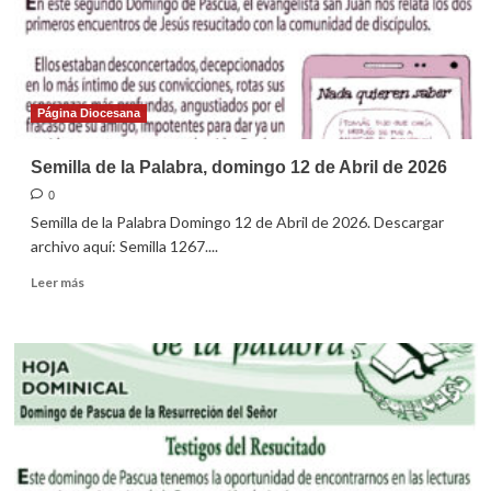
Abril
de
2026
Página Diocesana
Semilla de la Palabra, domingo 12 de Abril de 2026
0
Semilla de la Palabra Domingo 12 de Abril de 2026. Descargar
archivo aquí: Semilla 1267....
Leer
Leer más
más
sobre
Semilla
de
la
Palabra,
domingo
12
de
Abril