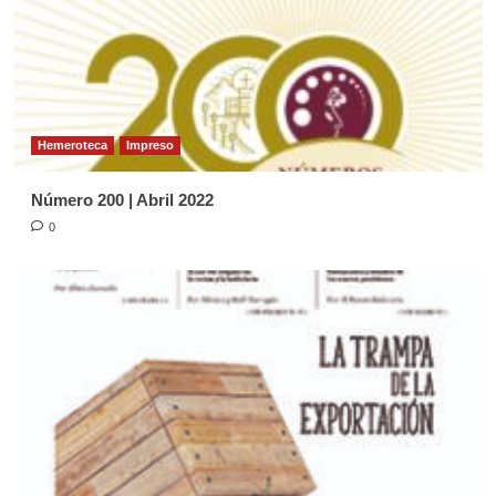
Página Diocesana
Semilla de la Palabra, domingo 24 de
Mayo de 2026
4
Hemeroteca
Impreso
Página Diocesana
Número 200 | Abril 2022
Semilla de la Palabra, domingo 03 de
Mayo de 2026
0
5