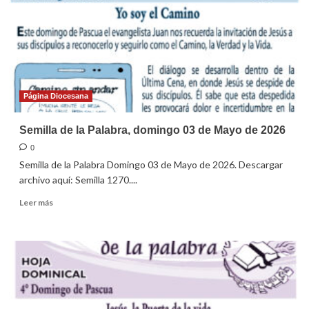
10
de
Mayo
de
2026
Página Diocesana
Semilla de la Palabra, domingo 03 de Mayo de 2026
0
Semilla de la Palabra Domingo 03 de Mayo de 2026. Descargar
archivo aquí: Semilla 1270....
Leer
Leer más
más
sobre
Semilla
de
la
Palabra,
domingo
03