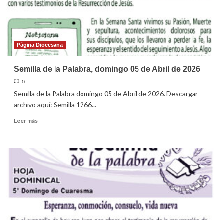
de
2026
Página Diocesana
Semilla de la Palabra, domingo 05 de Abril de 2026
0
Semilla de la Palabra domingo 05 de Abril de 2026. Descargar
archivo aquí: Semilla 1266...
Leer
Leer más
más
sobre
Semilla
de
la
Palabra,
domingo
05
de
Abril