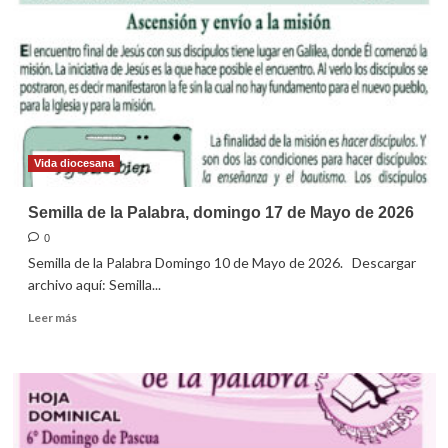
Vida diocesana
Semilla de la Palabra, domingo 17 de Mayo de 2026
0
Semilla de la Palabra Domingo 10 de Mayo de 2026. Descargar
archivo aquí: Semilla...
Leer
Leer más
más
sobre
Semilla
de
la
Palabra,
domingo