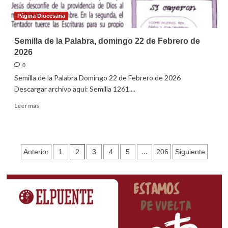
Página Diocesana
Semilla de la Palabra, domingo 22 de Febrero de
2026
0
Semilla de la Palabra Domingo 22 de Febrero de 2026
Descargar archivo aquí: Semilla 1261....
Leer
Leer más
más
sobre
Semilla
de
Paginación
2
…
Anterior
1
3
4
5
206
Siguiente
la
Palabra,
de
domingo
entradas
22
de
Febrero
de
2026