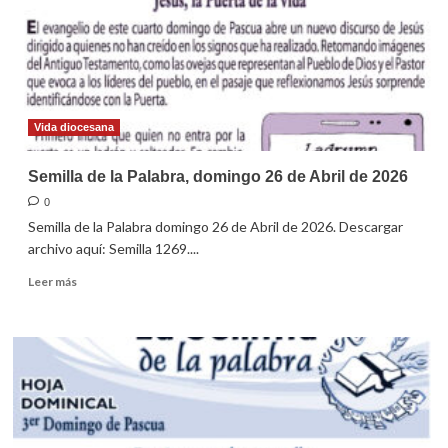
de
Mayo
de
2026
Vida diocesana
Semilla de la Palabra, domingo 26 de Abril de 2026
0
Semilla de la Palabra domingo 26 de Abril de 2026. Descargar
archivo aquí: Semilla 1269....
Leer
Leer más
más
sobre
Semilla
de
la
Palabra,
domingo
26