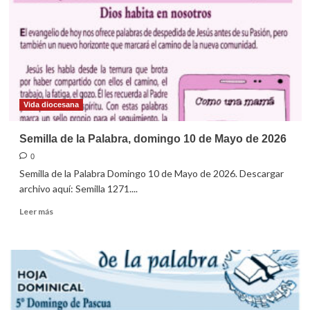
17
de
Mayo
de
2026
Vida diocesana
Semilla de la Palabra, domingo 10 de Mayo de 2026
0
Semilla de la Palabra Domingo 10 de Mayo de 2026. Descargar
archivo aquí: Semilla 1271....
Leer
Leer más
más
sobre
Semilla
de
la
Palabra,
domingo