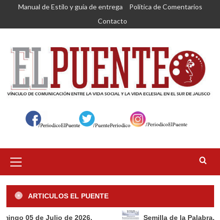
Saltar
Manual de Estilo y guía de entrega
Política de Comentarios
al
Contacto
contenido
Menú
primario
ARTICULOS EL PUENTE
de Julio de 2026.
Semilla de la Palabra, Domingo 2