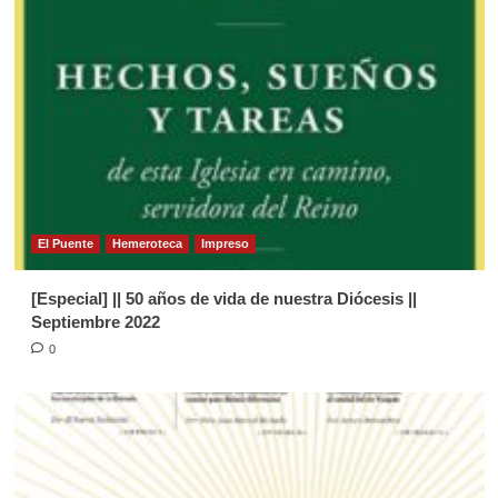
4
Página Diocesana
Semilla de la Palabra, domingo 03 de
Mayo de 2026
5
Página Diocesana
Semilla de la Palabra 1281. Domingo
19 de Julio de 2026.
El Puente
Hemeroteca
Impreso
1
[Especial] || 50 años de vida de nuestra Diócesis ||
Página Diocesana
Septiembre 2022
Semilla de la Palabra, domingo 7 de
0
Junio de 2026
2
Página Diocesana
Semilla de la Palabra, Domingo 31
de Mayo de 2026
3