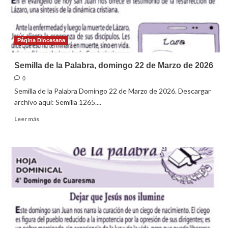
de
2026
Página Diocesana
Semilla de la Palabra, domingo 22 de Marzo de 2026
0
Semilla de la Palabra Domingo 22 de Marzo de 2026. Descargar
archivo aquí: Semilla 1265....
Leer
Leer más
más
sobre
Semilla
de
la
Palabra,
domingo
22
de
Marzo
de