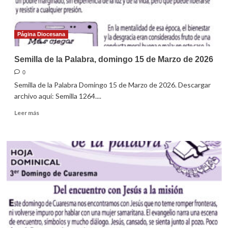
2026
Página Diocesana
Semilla de la Palabra, domingo 15 de Marzo de 2026
0
Semilla de la Palabra Domingo 15 de Marzo de 2026. Descargar
archivo aquí: Semilla 1264....
Leer
Leer más
más
sobre
Semilla
de
la
Palabra,
domingo
15
de
Marzo
de
2026