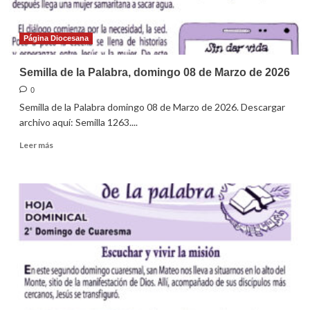
Página Diocesana
Semilla de la Palabra, domingo 08 de Marzo de 2026
0
Semilla de la Palabra domingo 08 de Marzo de 2026. Descargar
archivo aquí: Semilla 1263....
Leer
Leer más
más
sobre
Semilla
de
la
Palabra,
domingo
08
de
Marzo
de
2026