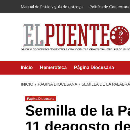
Saltar
Manual de Estilo y guía de entrega
Política de Comentari
al
contenido
Inicio
Hemeroteca
Página Diocesana
INICIO
PÁGINA DIOCESANA
SEMILLA DE LA PALABR
Página Diocesana
Semilla de la 
11 deagosto d