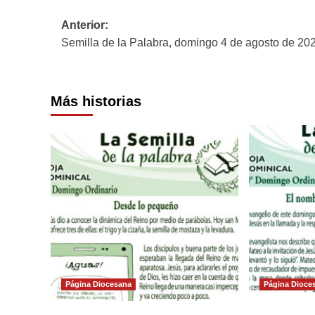
Navegación
Anterior:
Semilla de la Palabra, domingo 4 de agosto de 20
de
entradas
Más historias
Página Diocesana
Página Dioce