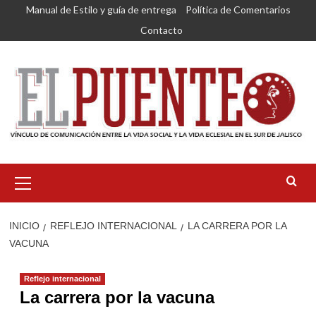
Saltar
Manual de Estilo y guía de entrega
Política de Comentarios
al
Contacto
contenido
Menú
primario
INICIO
REFLEJO INTERNACIONAL
LA CARRERA POR LA
VACUNA
Reflejo internacional
La carrera por la vacuna