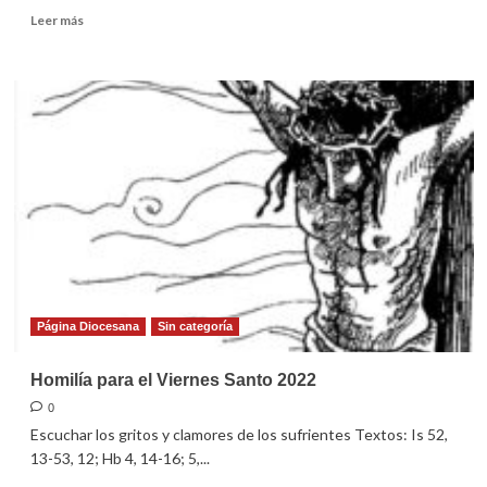
Leer
Leer más
más
sobre
Homilía
para
la
Vigilia
Pascual
2022
Página Diocesana
Sin categoría
Homilía para el Viernes Santo 2022
0
Escuchar los gritos y clamores de los sufrientes Textos: Is 52,
13-53, 12; Hb 4, 14-16; 5,...