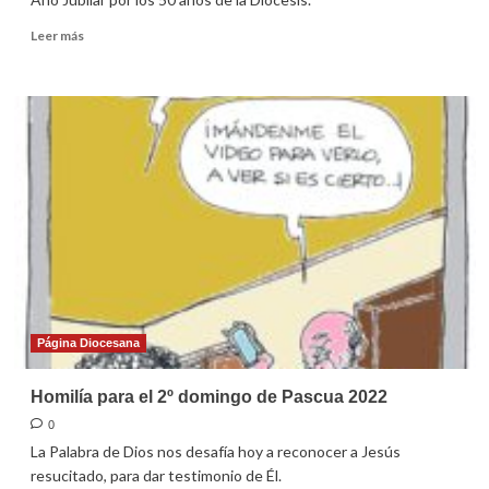
Leer
Leer más
más
sobre
Novenario
a
la
Santa
Cruz
Página Diocesana
Homilía para el 2º domingo de Pascua 2022
0
La Palabra de Dios nos desafía hoy a reconocer a Jesús
resucitado, para dar testimonio de Él.