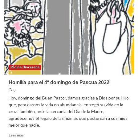
para
el
5º
domingo
de
Pascua
2022
Página Diocesana
Homilía para el 4º domingo de Pascua 2022
0
Hoy, domingo del Buen Pastor, damos gracias a Dios por su Hijo
que, para darnos la vida en abundancia, entregó su vida en la
cruz. También, ante la cercanía del Día de la Madre,
agradecemos el regalo de las mamás que pastorean a sus hijos
mejor que nadie.
Leer
Leer más