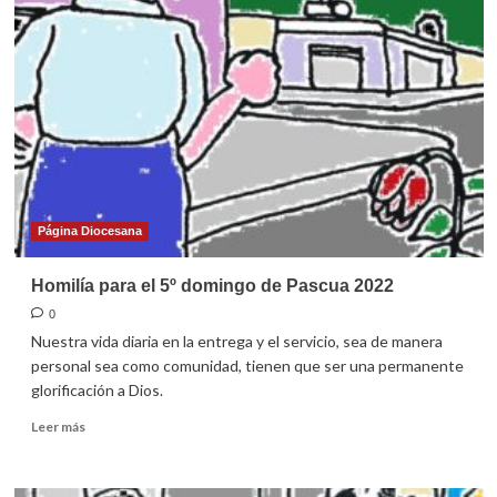
el
6º
domingo
de
Pascua
2022
Página Diocesana
Homilía para el 5º domingo de Pascua 2022
0
Nuestra vida diaria en la entrega y el servicio, sea de manera
personal sea como comunidad, tienen que ser una permanente
glorificación a Dios.
Leer
Leer más
más
sobre
Homilía