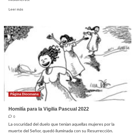
Leer
Leer más
más
sobre
Homilía
para
el
Domingo
de
Pascua
2022
Página Diocesana
Homilía para la Vigilia Pascual 2022
0
La oscuridad del duelo que tenían aquellas mujeres por la
muerte del Señor, quedó iluminada con su Resurrección.