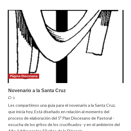
sobre
Homilía
para
el
3er
domingo
de
Pascua
2022
Página Diocesana
Novenario a la Santa Cruz
0
Les compartimos una guía para el novenario a la Santa Cruz,
que inicia hoy. Está diseñado en relación al momento del
proceso de elaboración del 5º Plan Diocesano de Pastoral -
escucha de los gritos de los crucificados- y en el ambiente del
Año Jubilar por los 50 años de la Diócesis.