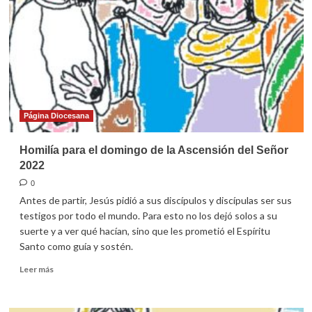
de
Pentecostés
2022
Página Diocesana
Homilía para el domingo de la Ascensión del Señor
2022
0
Antes de partir, Jesús pidió a sus discípulos y discípulas ser sus
testigos por todo el mundo. Para esto no los dejó solos a su
suerte y a ver qué hacían, sino que les prometió el Espíritu
Santo como guía y sostén.
Leer
Leer más
más
sobre
Homilía