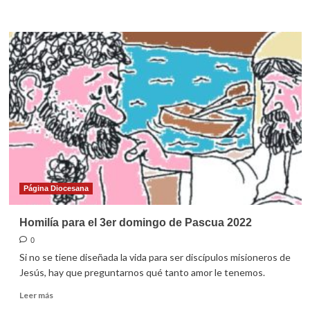
más
sobre
Homilía
para
el
4º
domingo
de
Pascua
2022
Página Diocesana
Homilía para el 3er domingo de Pascua 2022
0
Si no se tiene diseñada la vida para ser discípulos misioneros de
Jesús, hay que preguntarnos qué tanto amor le tenemos.
Leer
Leer más
más