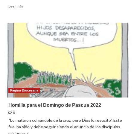
Leer
Leer más
más
sobre
Homilía
para
el
2º
domingo
de
Pascua
2022
Página Diocesana
Homilía para el Domingo de Pascua 2022
0
“Lo mataron colgándolo de la cruz, pero Dios lo resucitó”. Este
fue, ha sido y debe seguir siendo el anuncio de los discípulos
misioneros.