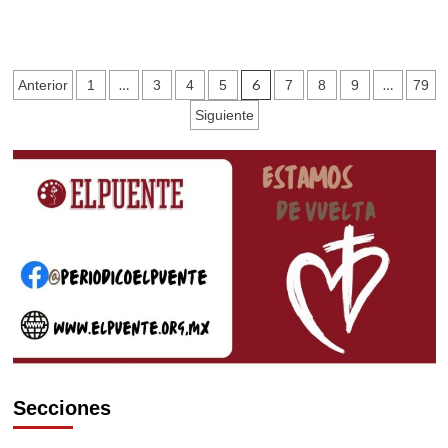
más
sobre
Homilía
para
Paginación
…
6
…
Anterior
1
3
4
5
7
8
9
79
el
Jueves
de
Siguiente
Santo
entradas
2022
Secciones