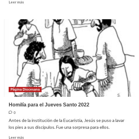
Leer
Leer más
más
sobre
Homilía
para
el
Viernes
Santo
2022
Página Diocesana
Homilía para el Jueves Santo 2022
0
Antes de la institución de la Eucaristía, Jesús se puso a lavar
los pies a sus discípulos. Fue una sorpresa para ellos.
Leer
Leer más