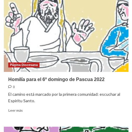
para
el
domingo
de
la
Ascensión
del
Señor
2022
Página Diocesana
Homilía para el 6º domingo de Pascua 2022
0
El camino está marcado por la primera comunidad: escuchar al
Espíritu Santo.
Leer
Leer más
más
sobre
Homilía
para