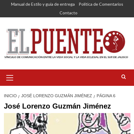
Saltar
Manual de Estilo y guía de entrega
Política de Comentarios
al
Contacto
contenido
Menú
primario
INICIO
JOSÉ LORENZO GUZMÁN JIMÉNEZ
PÁGINA 6
José Lorenzo Guzmán Jiménez