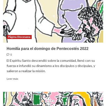
Página Diocesana
Homilía para el domingo de Pentecostés 2022
0
El Espíritu Santo descendió sobre la comunidad, llenó con su
fuerza e infundió su dinamismo a los discípulos y discípulas, y
salieron a realizar la misión.
Leer
Leer más
más
sobre
Homilía
para
el
domingo