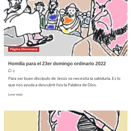
domingo
ordinario
2022
Página Diocesana
Homilía para el 23er domingo ordinario 2022
0
Para ser buen discípulo de Jesús se necesita la sabiduría. Es lo
que nos ayuda a descubrir hoy la Palabra de Dios.
Leer
Leer más
más
sobre
Homilía
para
el
23er