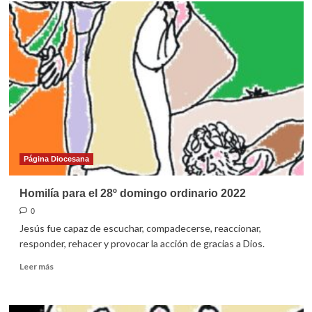
Homilía
para
el
29º
domingo
del
tiempo
ordinario
2022
Página Diocesana
Homilía para el 28º domingo ordinario 2022
0
Jesús fue capaz de escuchar, compadecerse, reaccionar,
responder, rehacer y provocar la acción de gracias a Dios.
Leer
Leer más
más
sobre
Homilía