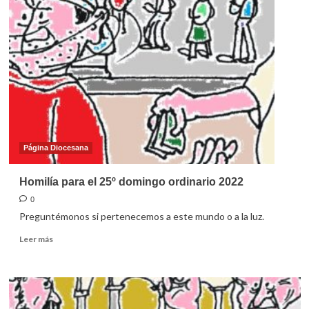
para
el
26º
domingo
ordinario
2022
Página Diocesana
Homilía para el 25º domingo ordinario 2022
0
Preguntémonos si pertenecemos a este mundo o a la luz.
Leer
Leer más
más
sobre
Homilía
para
el