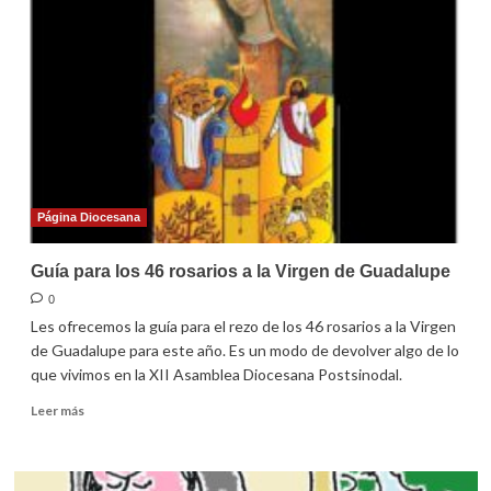
el
31er
domingo
ordinario
2022
Página Diocesana
Guía para los 46 rosarios a la Virgen de Guadalupe
0
Les ofrecemos la guía para el rezo de los 46 rosarios a la Virgen
de Guadalupe para este año. Es un modo de devolver algo de lo
que vivimos en la XII Asamblea Diocesana Postsinodal.
Leer
Leer más
más
sobre
Guía
para