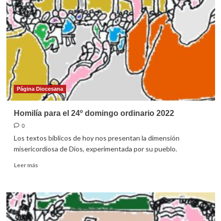
25º
domingo
ordinario
2022
Página Diocesana
Homilía para el 24º domingo ordinario 2022
0
Los textos bíblicos de hoy nos presentan la dimensión
misericordiosa de Dios, experimentada por su pueblo.
Leer
Leer más
más
sobre
Homilía
para
el
24º