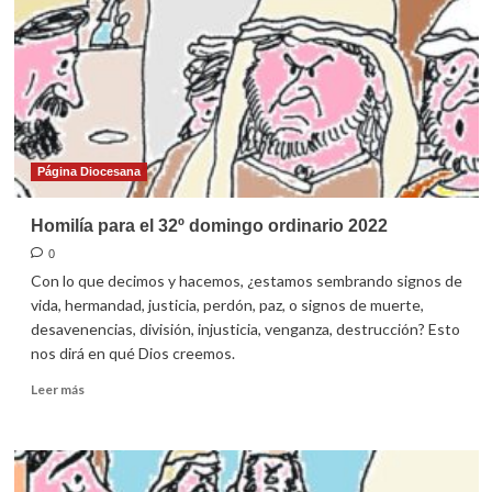
Página Diocesana
Homilía para el 32º domingo ordinario 2022
0
Con lo que decimos y hacemos, ¿estamos sembrando signos de
vida, hermandad, justicia, perdón, paz, o signos de muerte,
desavenencias, división, injusticia, venganza, destrucción? Esto
nos dirá en qué Dios creemos.
Leer
Leer más
más
sobre
Homilía
para
el