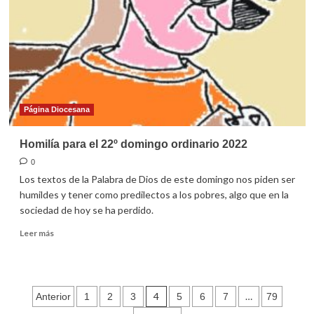
domingo
ordinario
2022
Página Diocesana
Homilía para el 22º domingo ordinario 2022
0
Los textos de la Palabra de Dios de este domingo nos piden ser
humildes y tener como predilectos a los pobres, algo que en la
sociedad de hoy se ha perdido.
Leer
Leer más
más
sobre
Homilía
para
Paginación
4
…
Anterior
1
2
3
5
6
7
79
el
22º