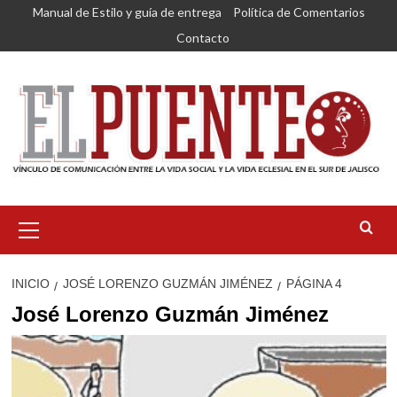
Saltar
Manual de Estilo y guía de entrega
Política de Comentarios
al
Contacto
contenido
Menú
primario
INICIO
JOSÉ LORENZO GUZMÁN JIMÉNEZ
PÁGINA 4
José Lorenzo Guzmán Jiménez