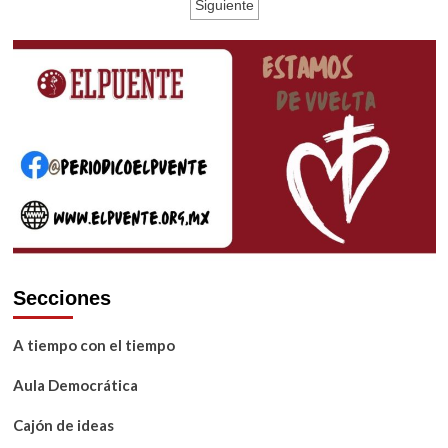
de
Siguiente
domingo
entradas
ordinario
2022
Secciones
A tiempo con el tiempo
Aula Democrática
Cajón de ideas