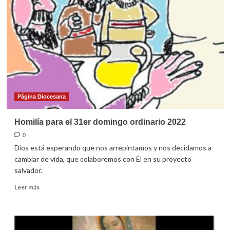
32º
domingo
ordinario
2022
Página Diocesana
Homilía para el 31er domingo ordinario 2022
0
Dios está esperando que nos arrepintamos y nos decidamos a
cambiar de vida, que colaboremos con Él en su proyecto
salvador.
Leer
Leer más
más
sobre
Homilía
para