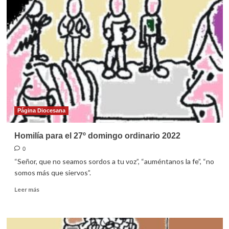
para
el
28º
domingo
ordinario
2022
Página Diocesana
Homilía para el 27º domingo ordinario 2022
0
“Señor, que no seamos sordos a tu voz”, “auméntanos la fe”, “no
somos más que siervos”.
Leer
Leer más
más
sobre
Homilía
para