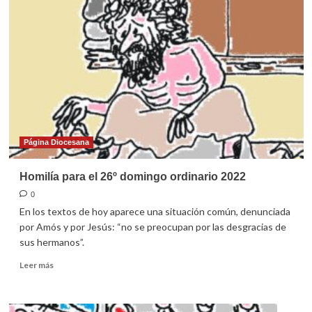
el
27º
domingo
ordinario
2022
Página Diocesana
Homilía para el 26º domingo ordinario 2022
0
En los textos de hoy aparece una situación común, denunciada
por Amós y por Jesús: “no se preocupan por las desgracias de
sus hermanos”.
Leer
Leer más
más
sobre
Homilía