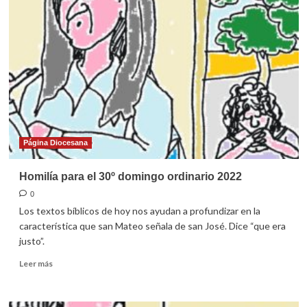
los
46
rosarios
a
la
Virgen
de
Guadalupe
Página Diocesana
Homilía para el 30º domingo ordinario 2022
0
Los textos bíblicos de hoy nos ayudan a profundizar en la
característica que san Mateo señala de san José. Dice “que era
justo”.
Leer
Leer más
más
sobre
Homilía