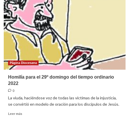
para
el
30º
domingo
ordinario
2022
Página Diocesana
Homilía para el 29º domingo del tiempo ordinario
2022
0
La viuda, haciéndose voz de todas las víctimas de la injusticia,
se convirtió en modelo de oración para los discípulos de Jesús.
Leer
Leer más
más
sobre