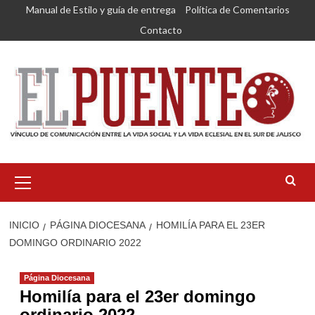
Saltar
Manual de Estilo y guía de entrega
Política de Comentarios
al
Contacto
contenido
Menú
primario
INICIO
PÁGINA DIOCESANA
HOMILÍA PARA EL 23ER
DOMINGO ORDINARIO 2022
Página Diocesana
Homilía para el 23er domingo
ordinario 2022