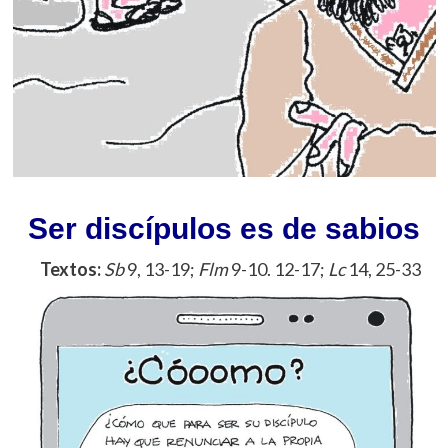
Ser discípulos es de sabios
Textos:
Sb
9, 13-19;
Flm
9-10. 12-17;
Lc
14, 25-33