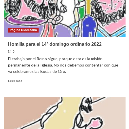
Página Diocesana
Homilía para el 14º domingo ordinario 2022
0
El trabajo por el Reino sigue, porque esta es la misión
permanente de la Iglesia. No nos debemos contentar con que
ya celebramos las Bodas de Oro.
Leer
Leer más
más
sobre
Homilía
para
el
14º
domingo
ordinario