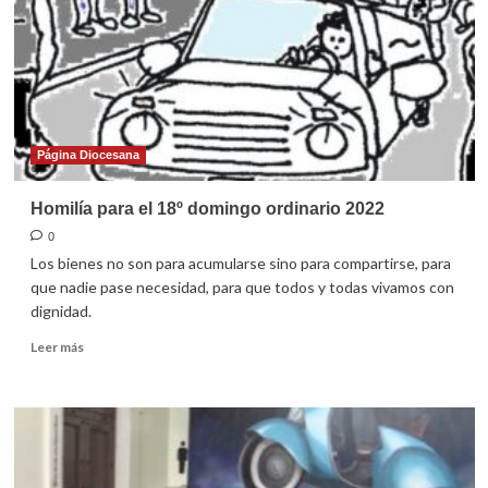
ordinario
2022
Página Diocesana
Homilía para el 18º domingo ordinario 2022
0
Los bienes no son para acumularse sino para compartirse, para
que nadie pase necesidad, para que todos y todas vivamos con
dignidad.
Leer
Leer más
más
sobre
Homilía
para
el
18º