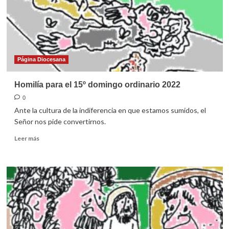
2022
Página Diocesana
Homilía para el 15º domingo ordinario 2022
0
Ante la cultura de la indiferencia en que estamos sumidos, el
Señor nos pide convertirnos.
Leer
Leer más
más
sobre
Homilía
para
el
15º
domingo
ordinario
2022