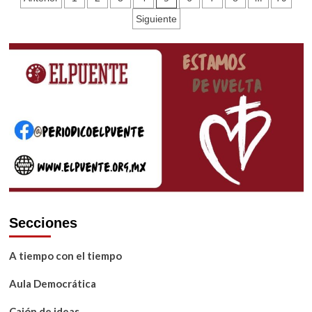
domingo
de
Siguiente
de
entradas
la
Santísima
Trinidad
2022
Secciones
A tiempo con el tiempo
Aula Democrática
Cajón de ideas