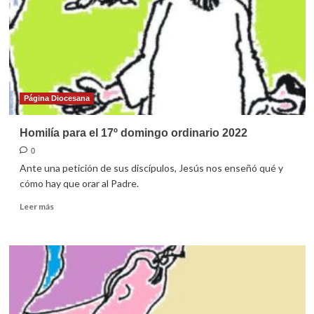
de
la
Diócesis
Página Diocesana
Homilía para el 17º domingo ordinario 2022
0
Ante una petición de sus discípulos, Jesús nos enseñó qué y
cómo hay que orar al Padre.
Leer
Leer más
más
sobre
Homilía
para
el
17º
domingo
ordinario