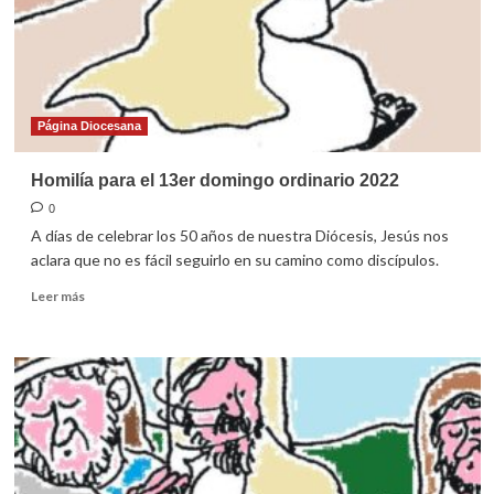
2022
Página Diocesana
Homilía para el 13er domingo ordinario 2022
0
A días de celebrar los 50 años de nuestra Diócesis, Jesús nos
aclara que no es fácil seguirlo en su camino como discípulos.
Leer
Leer más
más
sobre
Homilía
para
el
13er
domingo
ordinario
2022