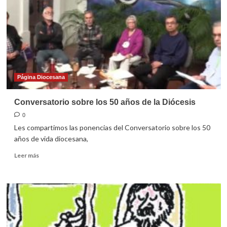
domingo
ordinario
2022
Página Diocesana
Conversatorio sobre los 50 años de la Diócesis
0
Les compartimos las ponencias del Conversatorio sobre los 50
años de vida diocesana,
Leer
Leer más
más
sobre
Conversatorio
sobre
los
50
años