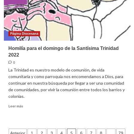
Página Diocesana
Homilía para el domingo de la Santísima Trinidad
2022
0
La Trinidad es nuestro modelo de comunión, de vida
comunitaria y como parroquia nos encomendamos a Dios, para
continuar en nuestra búsqueda por llegar a ser una comunidad
de comunidades, por vivir la comunión entre todos los barrios y
colonias.
Leer
Leer más
más
sobre
Homilía
para
Paginación
5
…
Anterior
1
2
3
4
6
7
8
79
el