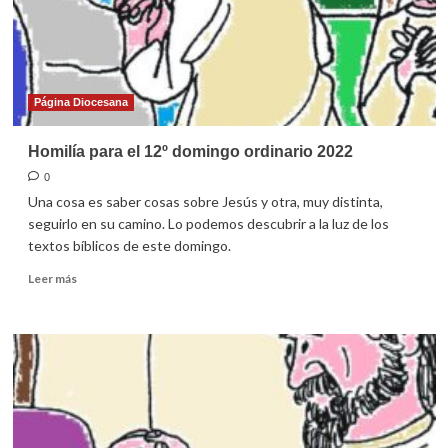
Página Diocesana
Homilía para el 12º domingo ordinario 2022
0
Una cosa es saber cosas sobre Jesús y otra, muy distinta,
seguirlo en su camino. Lo podemos descubrir a la luz de los
textos bíblicos de este domingo.
Leer
Leer más
más
sobre
Homilía
para
el
12º
domingo
ordinario
2022