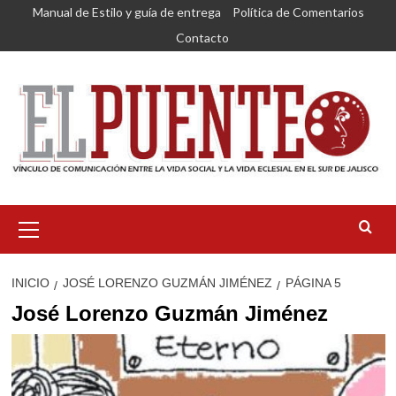
Saltar
Manual de Estilo y guía de entrega
Política de Comentarios
al
Contacto
contenido
Menú
primario
INICIO
JOSÉ LORENZO GUZMÁN JIMÉNEZ
PÁGINA 5
José Lorenzo Guzmán Jiménez