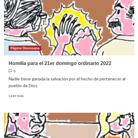
Página Diocesana
Homilía para el 21er domingo ordinario 2022
0
Nadie tiene ganada la salvación por el hecho de pertenecer al
pueblo de Dios.
Leer
Leer más
más
sobre
Homilía
para
el
21er
domingo