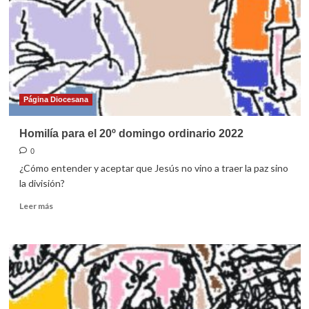
ordinario
2022
Página Diocesana
Homilía para el 20º domingo ordinario 2022
0
¿Cómo entender y aceptar que Jesús no vino a traer la paz sino
la división?
Leer
Leer más
más
sobre
Homilía
para
el
20º
domingo
ordinario