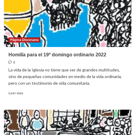
2022
Página Diocesana
Homilía para el 19º domingo ordinario 2022
0
La vida de la Iglesia no tiene que ser de grandes multitudes,
sino de pequeñas comunidades en medio de la vida ordinaria,
pero con un testimonio de vida comunitaria.
Leer
Leer más
más
sobre
Homilía
para
el
19º
domingo