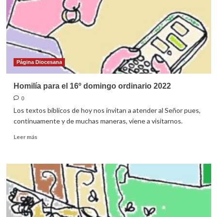
2022
Página Diocesana
Homilía para el 16º domingo ordinario 2022
0
Los textos bíblicos de hoy nos invitan a atender al Señor pues,
continuamente y de muchas maneras, viene a visitarnos.
Leer
Leer más
más
sobre
Homilía
para
el
16º
domingo
ordinario