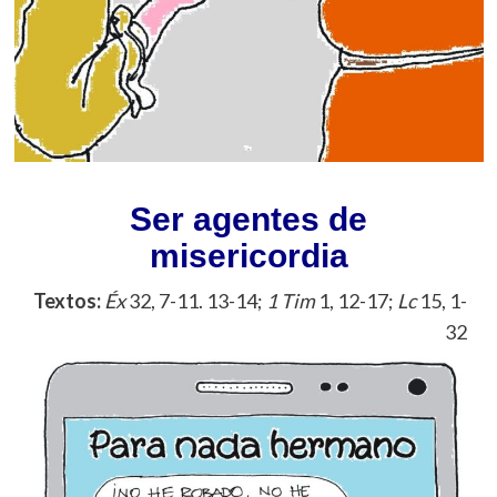
Ser agentes de
misericordia
Textos:
Éx
32, 7-11. 13-14;
1 Tim
1, 12-17;
Lc
15, 1-
32