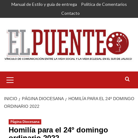
Saltar
Manual de Estilo y guía de entrega
Política de Comentarios
al
Contacto
contenido
Menú
primario
INICIO
PÁGINA DIOCESANA
HOMILÍA PARA EL 24º DOMINGO
ORDINARIO 2022
Página Diocesana
Homilía para el 24º domingo
ordinario 2022