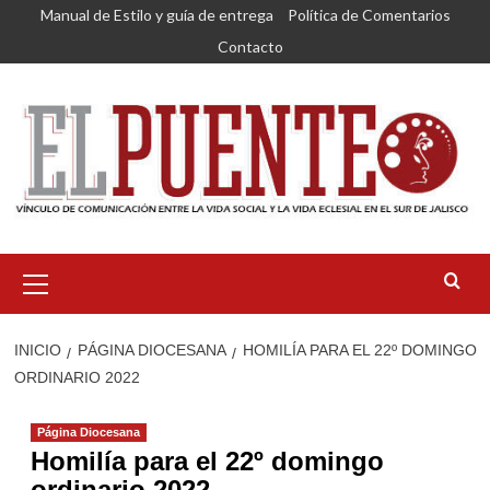
Saltar
Manual de Estilo y guía de entrega
Política de Comentarios
al
Contacto
contenido
Menú
primario
INICIO
PÁGINA DIOCESANA
HOMILÍA PARA EL 22º DOMINGO
ORDINARIO 2022
Página Diocesana
Homilía para el 22º domingo
ordinario 2022