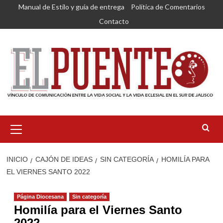
Saltar
Manual de Estilo y guía de entrega
Política de Comentarios
al
Contacto
contenido
Menú
primario
INICIO
CAJÓN DE IDEAS
SIN CATEGORÍA
HOMILÍA PARA
EL VIERNES SANTO 2022
Página Diocesana
Sin categoría
Homilía para el Viernes Santo
2022