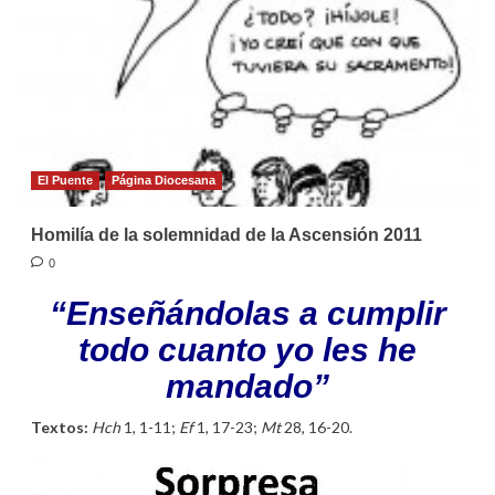
El Puente
Página Diocesana
Homilía de la solemnidad de la Ascensión 2011
0
“Enseñándolas a cumplir
todo cuanto yo les he
mandado”
Textos:
Hch
1, 1-11;
Ef
1, 17-23;
Mt
28, 16-20.