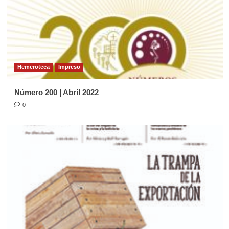
Página Diocesana
Semilla de la Palabra, domingo 24 de
Mayo de 2026
4
Hemeroteca
Impreso
Página Diocesana
Número 200 | Abril 2022
Semilla de la Palabra, domingo 03 de
Mayo de 2026
0
5