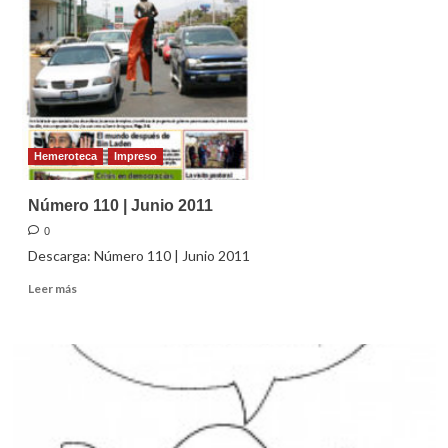
de
la
Ascensión
2011
Hemeroteca
Impreso
Número 110 | Junio 2011
0
Descarga: Número 110 | Junio 2011
Leer
Leer más
más
sobre
Número
110
|
Junio
2011