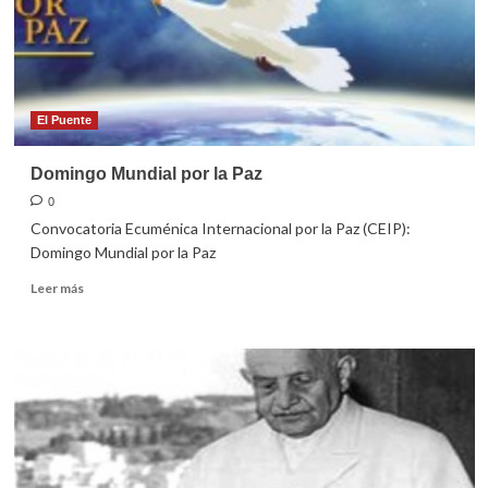
El Puente
Domingo Mundial por la Paz
0
Convocatoria Ecuménica Internacional por la Paz (CEIP):
Domingo Mundial por la Paz
Leer
Leer más
más
sobre
Domingo
Mundial
por
la
Paz