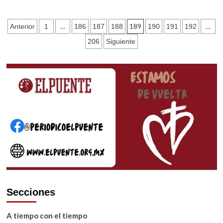
Nos
acercamos
Paginación
…
189
…
Anterior
1
186
187
188
190
191
192
a
los
de
206
Siguiente
40
entradas
años
de
vida
diocesana
Secciones
A tiempo con el tiempo