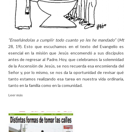
“Enseñándolas a cumplir todo cuanto yo les he mandado”
(
Mt
28, 19). Esto que escuchamos en el texto del Evangelio es
esencial en la misión que Jesús encomendó a sus discípulos
antes de regresar al Padre. Hoy, que celebramos la solemnidad
de la Ascensión de Jesús, se nos recuerda esa encomienda del
Señor y, por lo mismo, se nos da la oportunidad de revisar qué
tanto estamos realizando esa tarea en nuestra vida ordinaria,
tanto en la familia como en la comunidad.
Leer
Leer más
más
sobre
Homilía
de
la
solemnidad