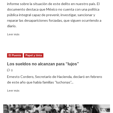
informe sobre la situación de este delito en nuestro país. El
documento destaca que México no cuenta con una política
pública integral capaz de prevenir, investigar, sancionar y
reparar las desapariciones forzadas, que siguen ocurriendo a
diario.
Leer
Leer más
más
sobre
Más
de
El Puente
Papel y tinta
3
mil
Los sueldos no alcanzan para “lujos”
desaparecidos
0
en
Ernesto Cordero, Secretario de Hacienda, declaró en febrero
México
desde
de este año que había familias “luchonas”...
2006
Leer
Leer más
más
sobre
Los
sueldos