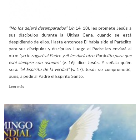
“No los dejaré desamparados”
(
Jn
14, 18), les promete Jesús a
sus discípulos durante la Última Cena, cuando se está
despidiendo de ellos. Hasta entonces Él había sido el Paráclito
para sus discípulos y discípulas. Luego el Padre les enviará al
otro:
“yo le rogaré al Padre y él les dará otro Paráclito para que
esté siempre con ustedes”
(v. 16), dice Jesús. Y señala quién
será:
“el Espíritu de la verdad”
(v. 17). Jesús se comprometió,
pues, a pedir al Padre el Espíritu Santo.
Leer
Leer más
más
sobre
Homilía
del
6º
domingo
de
Pascua
2011