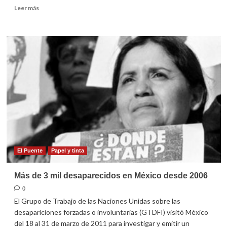
Leer
Leer más
más
sobre
Siria,
último
bastión
en
Medio
Oriente.
El Puente
Papel y tinta
Más de 3 mil desaparecidos en México desde 2006
0
El Grupo de Trabajo de las Naciones Unidas sobre las
desapariciones forzadas o involuntarias (GTDFI) visitó México
del 18 al 31 de marzo de 2011 para investigar y emitir un