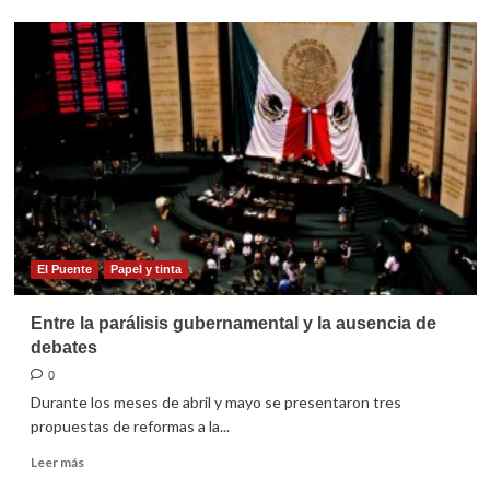
Por
un
México
justo
y
en
paz
El Puente
Papel y tinta
Entre la parálisis gubernamental y la ausencia de
debates
0
Durante los meses de abril y mayo se presentaron tres
propuestas de reformas a la...
Leer
Leer más
más