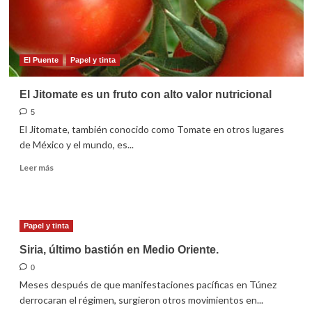
El Puente
Papel y tinta
El Jitomate es un fruto con alto valor nutricional
5
El Jitomate, también conocido como Tomate en otros lugares
de México y el mundo, es...
Leer
Leer más
más
sobre
El
Jitomate
Papel y tinta
es
un
Siria, último bastión en Medio Oriente.
fruto
0
con
Meses después de que manifestaciones pacíficas en Túnez
alto
valor
derrocaran el régimen, surgieron otros movimientos en...
nutricional