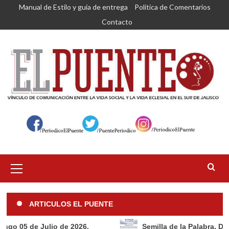
Saltar
Manual de Estilo y guía de entrega
Política de Comentarios
al
Contacto
contenido
Menú
primario
ARTICULOS EL PUENTE
Julio de 2026.
Semilla de la Palabra, Domingo 28 d