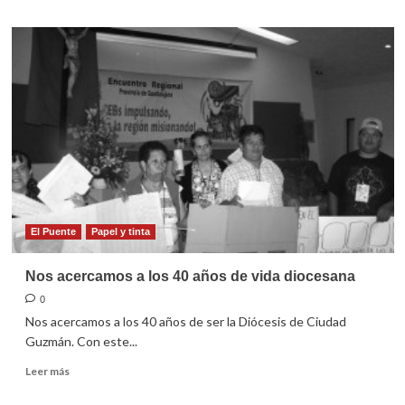
sobre
Entre
la
parálisis
gubernamental
y
la
ausencia
de
debates
El Puente
Papel y tinta
Nos acercamos a los 40 años de vida diocesana
0
Nos acercamos a los 40 años de ser la Diócesis de Ciudad
Guzmán. Con este...
Leer
Leer más
más
sobre