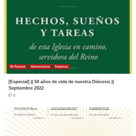
4
Página Diocesana
Semilla de la Palabra, domingo 03 de
Mayo de 2026
5
Página Diocesana
Semilla de la Palabra 1281. Domingo
19 de Julio de 2026.
El Puente
Hemeroteca
Impreso
1
[Especial] || 50 años de vida de nuestra Diócesis ||
Página Diocesana
Septiembre 2022
Semilla de la Palabra, domingo 7 de
0
Junio de 2026
2
Página Diocesana
Semilla de la Palabra, Domingo 31
de Mayo de 2026
3