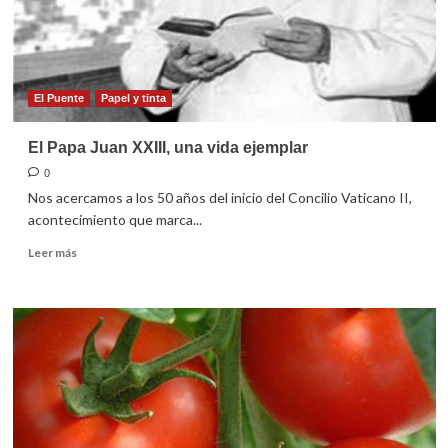
El Puente
Papel y tinta
El Papa Juan XXIII, una vida ejemplar
0
Nos acercamos a los 50 años del inicio del Concilio Vaticano II,
acontecimiento que marca...
Leer
Leer más
más
sobre
El
Papa
Juan
XXIII,
una
vida
ejemplar