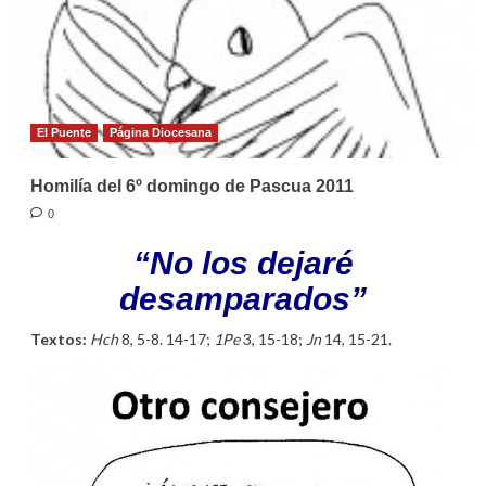
El Puente
Página Diocesana
Homilía del 6º domingo de Pascua 2011
0
“No los dejaré
desamparados”
Textos:
Hch
8, 5-8. 14-17;
1Pe
3, 15-18;
Jn
14, 15-21.