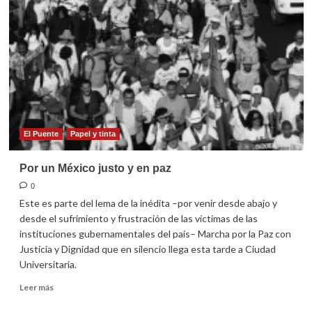
no
alcanzan
para
“lujos”
El Puente
Papel y tinta
Por un México justo y en paz
0
Este es parte del lema de la inédita –por venir desde abajo y
desde el sufrimiento y frustración de las víctimas de las
instituciones gubernamentales del país– Marcha por la Paz con
Justicia y Dignidad que en silencio llega esta tarde a Ciudad
Universitaria.
Leer
Leer más
más
sobre