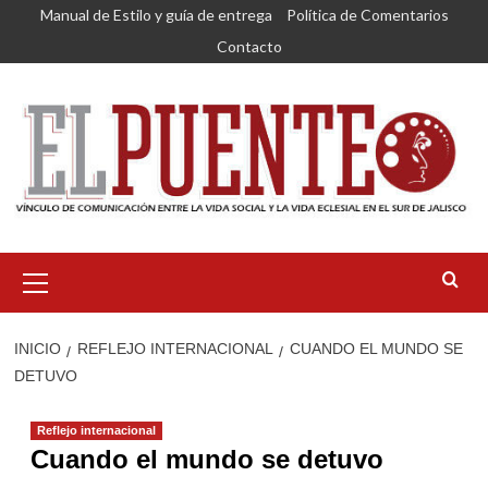
Saltar
Manual de Estilo y guía de entrega
Política de Comentarios
al
Contacto
contenido
Menú
primario
INICIO
REFLEJO INTERNACIONAL
CUANDO EL MUNDO SE
DETUVO
Reflejo internacional
Cuando el mundo se detuvo