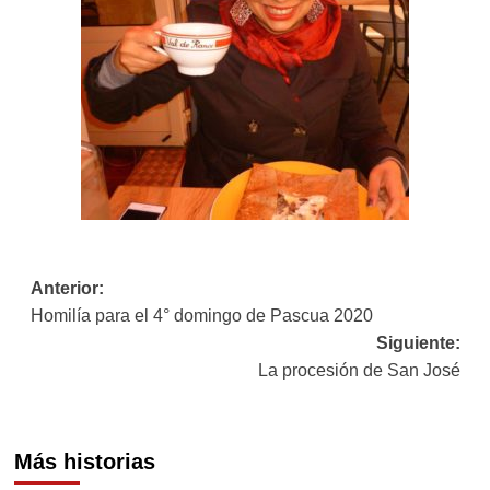
Navegación
Anterior:
Homilía para el 4° domingo de Pascua 2020
de
Siguiente:
entradas
La procesión de San José
Más historias