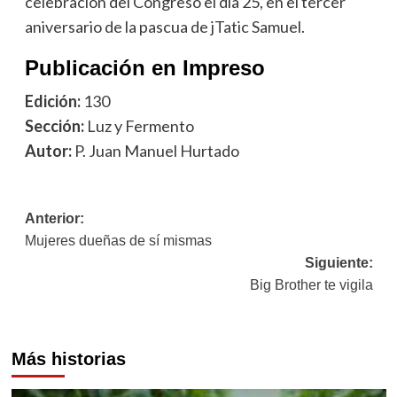
celebración del Congreso el día 25, en el tercer
aniversario de la pascua de jTatic Samuel.
Publicación en Impreso
Edición:
130
Sección:
Luz y Fermento
Autor:
P. Juan Manuel Hurtado
Navegación
Anterior:
Mujeres dueñas de sí mismas
de
Siguiente:
entradas
Big Brother te vigila
Más historias