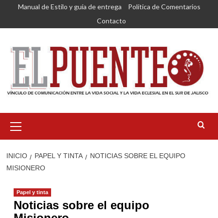
Saltar
Manual de Estilo y guía de entrega
Política de Comentarios
al
Contacto
contenido
Menú
primario
INICIO
PAPEL Y TINTA
NOTICIAS SOBRE EL EQUIPO
MISIONERO
Papel y tinta
Noticias sobre el equipo
Misionero