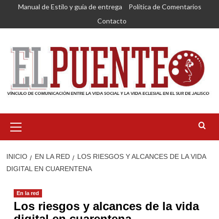
Saltar
Manual de Estilo y guía de entrega
Política de Comentarios
al
Contacto
contenido
Menú
primario
INICIO
EN LA RED
LOS RIESGOS Y ALCANCES DE LA VIDA
DIGITAL EN CUARENTENA
En la red
Los riesgos y alcances de la vida
digital en cuarentena