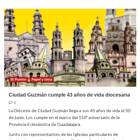
sobre
Tinieblas
envuelven
a
las
víctimas
del
terror
El Puente
Papel y tinta
Ciudad Guzmán cumple 43 años de vida diocesana
0
La Diócesis de Ciudad Guzmán llega a sus 43 años de vida el 30
de junio. Los cumple en el marco del 150º aniversario de la
Provincia Eclesiástica de Guadalajara.
Junto con representantes de las Iglesias particulares de