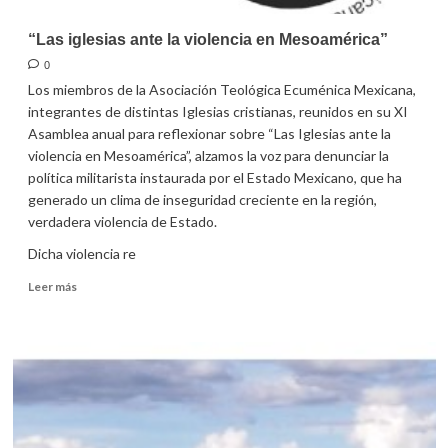
“Las iglesias ante la violencia en Mesoamérica”
0
Los miembros de la Asociación Teológica Ecuménica Mexicana,
integrantes de distintas Iglesias cristianas, reunidos en su XI
Asamblea anual para reflexionar sobre “Las Iglesias ante la
violencia en Mesoamérica”, alzamos la voz para denunciar la
política militarista instaurada por el Estado Mexicano, que ha
generado un clima de inseguridad creciente en la región,
verdadera violencia de Estado.
Dicha violencia re
Leer
Leer más
más
sobre
“Las
iglesias
ante
la
violencia
en