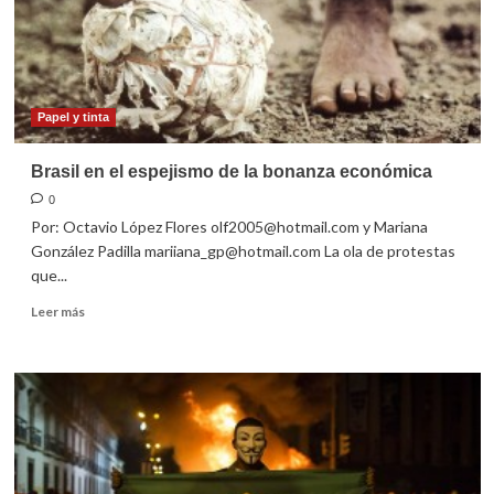
Papel y tinta
Brasil en el espejismo de la bonanza económica
0
Por: Octavio López Flores olf2005@hotmail.com y Mariana
González Padilla mariiana_gp@hotmail.com La ola de protestas
que...
Leer
Leer más
más
sobre
Brasil
en
el
espejismo
de
la