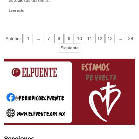
estudiosos del clima...
Leer
Leer más
más
sobre
Reflexiones
sobre
Paginación
…
10
…
Anterior
1
7
8
9
11
12
13
39
los
“desastres
de
Siguiente
naturales”
entradas
Secciones