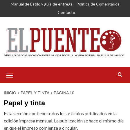
Saltar
Manual de Estilo y guía de entrega
Política de Comentarios
al
Contacto
contenido
Menú
primario
INICIO
PAPEL Y TINTA
PÁGINA 10
Papel y tinta
Esta sección contiene todos los artículos publicados en la
edición impresa mensual. La publicación se hace el mismo día
en que el impreso comienza a circular.