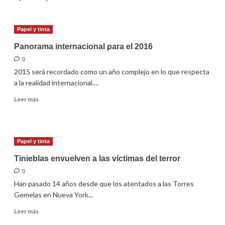
Papel y tinta
Panorama internacional para el 2016
0
2015 será recordado como un año complejo en lo que respecta
a la realidad internacional....
Leer
Leer más
más
sobre
Panorama
internacional
Papel y tinta
para
el
Tinieblas envuelven a las víctimas del terror
2016
0
Han pasado 14 años desde que los atentados a las Torres
Gemelas en Nueva York...
Leer
Leer más
más