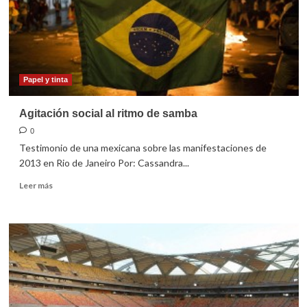
bonanza
económica
Papel y tinta
Agitación social al ritmo de samba
0
Testimonio de una mexicana sobre las manifestaciones de
2013 en Rio de Janeiro Por: Cassandra...
Leer
Leer más
más
sobre
Agitación
social
al
ritmo
de
samba