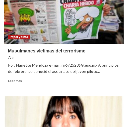
Papel y tinta
Musulmanes víctimas del terrorismo
0
Por: Nanette Mendoza e-mail: rn672523@iteso.mx A principios
de febrero, se conoció el asesinato del joven piloto...
Leer
Leer más
más
sobre
Musulmanes
víctimas
del
terrorismo