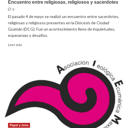
Encuentro entre religiosas, religiosos y sacerdotes
0
El pasado 4 de mayo se realizó un encuentro entre sacerdotes,
religiosas y religiosos presentes en la Diócesis de Ciudad
Guzmán (DCG). Fue un acontecimiento lleno de inquietudes,
esperanzas y desafíos.
Leer
Leer más
más
sobre
Encuentro
entre
religiosas,
religiosos
y
sacerdotes
Papel y tinta