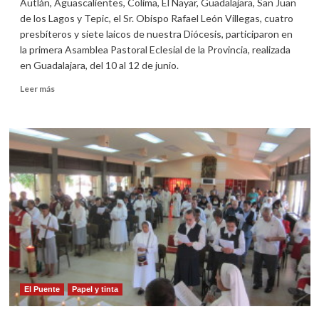
Autlán, Aguascalientes, Colima, El Nayar, Guadalajara, San Juan
de los Lagos y Tepic, el Sr. Obispo Rafael León Villegas, cuatro
presbíteros y siete laicos de nuestra Diócesis, participaron en
la primera Asamblea Pastoral Eclesial de la Provincia, realizada
en Guadalajara, del 10 al 12 de junio.
Leer
Leer más
más
sobre
Ciudad
Guzmán
cumple
43
años
de
vida
diocesana
El Puente
Papel y tinta