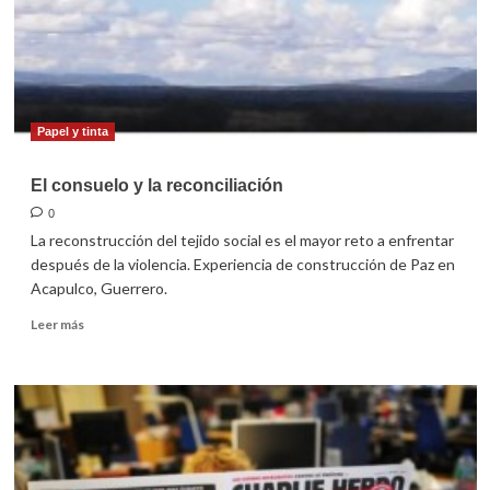
Mesoamérica”
Papel y tinta
El consuelo y la reconciliación
0
La reconstrucción del tejido social es el mayor reto a enfrentar
después de la violencia. Experiencia de construcción de Paz en
Acapulco, Guerrero.
Leer
Leer más
más
sobre
El
consuelo
y
la
reconciliación