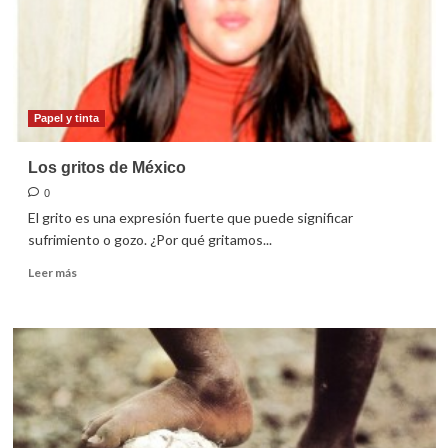
Papel y tinta
Los gritos de México
0
El grito es una expresión fuerte que puede significar
sufrimiento o gozo. ¿Por qué gritamos...
Leer
Leer más
más
sobre
Los
gritos
de
México