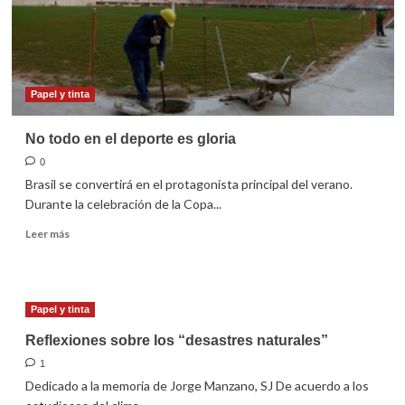
Papel y tinta
No todo en el deporte es gloria
0
Brasil se convertirá en el protagonista principal del verano.
Durante la celebración de la Copa...
Leer
Leer más
más
sobre
No
todo
Papel y tinta
en
el
Reflexiones sobre los “desastres naturales”
deporte
1
es
Dedicado a la memoria de Jorge Manzano, SJ De acuerdo a los
gloria