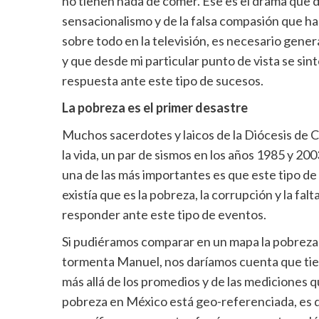
no tienen nada de comer. Ese es el drama que d
sensacionalismo y de la falsa compasión que 
sobre todo en la televisión, es necesario gene
y que desde mi particular punto de vista se s
respuesta ante este tipo de sucesos.
La pobreza es el primer desastre
Muchos sacerdotes y laicos de la Diócesis de C
la vida, un par de sismos en los años 1985 y 2
una de las más importantes es que este tipo d
existía que es la pobreza, la corrupción y la f
responder ante este tipo de eventos.
Si pudiéramos comparar en un mapa la pobreza en
tormenta Manuel, nos daríamos cuenta que tien
más allá de los promedios y de las mediciones q
pobreza en México está geo-referenciada, es d