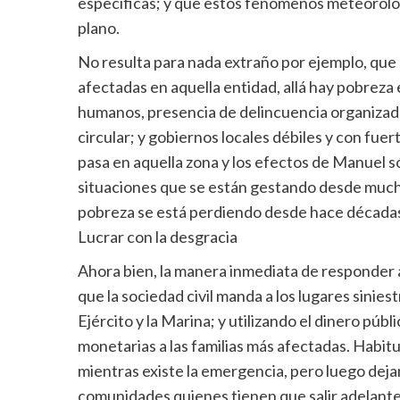
específicas; y que estos fenómenos meteorológ
plano.
No resulta para nada extraño por ejemplo, que
afectadas en aquella entidad, allá hay pobreza
humanos, presencia de delincuencia organizada,
circular; y gobiernos locales débiles y con fue
pasa en aquella zona y los efectos de Manuel só
situaciones que se están gestando desde mucho
pobreza se está perdiendo desde hace décadas
Lucrar con la desgracia
Ahora bien, la manera inmediata de responder a
que la sociedad civil manda a los lugares siniest
Ejército y la Marina; y utilizando el dinero pú
monetarias a las familias más afectadas. Habi
mientras existe la emergencia, pero luego dejan
comunidades quienes tienen que salir adelante