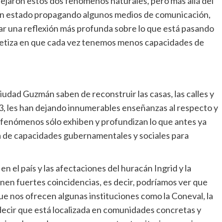
ejaron estos dos fenómenos naturales, pero más allá del
han estado propagando algunos medios de comunicación,
rar una reflexión más profunda sobre lo que está pasando
intetiza en que cada vez tenemos menos capacidades de
iudad Guzmán saben de reconstruir las casas, las calles y
003, les han dejando innumerables enseñanzas al respecto y
e fenómenos sólo exhiben y profundizan lo que antes ya
alta de capacidades gubernamentales y sociales para
 el país y las afectaciones del huracán Ingrid y la
en fuertes coincidencias, es decir, podríamos ver que
ue nos ofrecen algunas instituciones como la Coneval, la
ecir que está localizada en comunidades concretas y