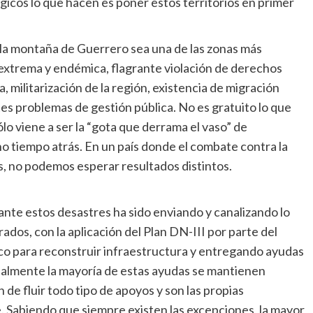
icos lo que hacen es poner estos territorios en primer
 la montaña de Guerrero sea una de las zonas más
 extrema y endémica, flagrante violación de derechos
 militarización de la región, existencia de migración
rtes problemas de gestión pública. No es gratuito lo que
lo viene a ser la “gota que derrama el vaso” de
 tiempo atrás. En un país donde el combate contra la
, no podemos esperar resultados distintos.
nte estos desastres ha sido enviando y canalizando lo
rados, con la aplicación del Plan DN-III por parte del
blico para reconstruir infraestructura y entregando ayudas
tualmente la mayoría de estas ayudas se mantienen
 de fluir todo tipo de apoyos y son las propias
. Sabiendo que siempre existen las excepciones, la mayor