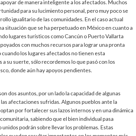
 apoyar de manera inteligente a los afectados. Muchos
ortunidad para su lucimiento personal, pero muy poco se
rollo igualitario de las comunidades. En el caso actual
 situación que se ha perpetuado en México en cuanto a
ndo lugares turísticos como Cancún o Puerto Vallarta
 apoyados con muchos recursos para lograr una pronta
o cuando los lugares afectados no tienen esta
 a su suerte, sólo recordemos lo que pasó con los
lisco, donde aún hay apoyos pendientes.
son dos asuntos, por un lado la capacidad de algunas
las afectaciones sufridas. Algunos pueblos ante la
 optan por fortalecer sus lazos internos y en una dinámica
comunitaria, sabiendo que el bien individual pasa
o unidos podrán sobre llevar los problemas. Estas
ales pueden resultar importantes en los momentos más