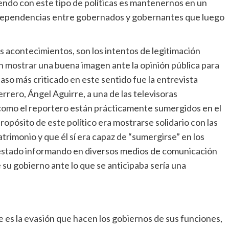
ndo con este tipo de políticas es mantenernos en un
s dependencias entre gobernados y gobernantes que luego
os acontecimientos, son los intentos de legitimación
 mostrar una buena imagen ante la opinión pública para
caso más criticado en este sentido fue la entrevista
rero, Ángel Aguirre, a una de las televisoras
él como el reportero están prácticamente sumergidos en el
opósito de este político era mostrarse solidario con las
trimonio y que él sí era capaz de “sumergirse” en los
 estado informando en diversos medios de comunicación
e su gobierno ante lo que se anticipaba sería una
 es la evasión que hacen los gobiernos de sus funciones,