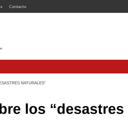
os
Contacto
ESASTRES NATURALES”
bre los “desastres