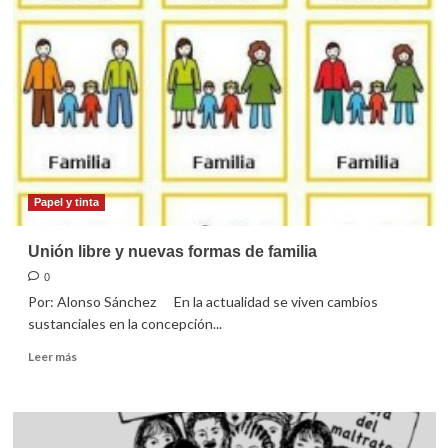
Reyes,
una
dulce
tradición
Papel y tinta
Unión libre y nuevas formas de familia
0
Por: Alonso Sánchez En la actualidad se viven cambios
sustanciales en la concepción...
Leer
Leer más
más
sobre
Unión
libre