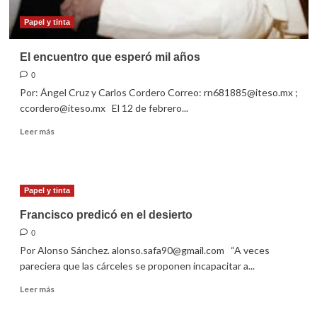
Papel y tinta
El encuentro que esperó mil años
0
Por: Ángel Cruz y Carlos Cordero Correo: rn681885@iteso.mx ;
ccordero@iteso.mx El 12 de febrero...
Leer
Leer más
más
sobre
El
encuentro
Papel y tinta
que
esperó
Francisco predicó en el desierto
mil
0
años
Por Alonso Sánchez. alonso.safa90@gmail.com “A veces
pareciera que las cárceles se proponen incapacitar a...
Leer
Leer más
más
sobre