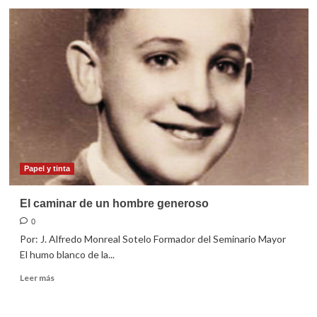
Las
credenciales
de
Francisco
Papel y tinta
El caminar de un hombre generoso
0
Por: J. Alfredo Monreal Sotelo Formador del Seminario Mayor
El humo blanco de la...
Leer
Leer más
más
sobre
El