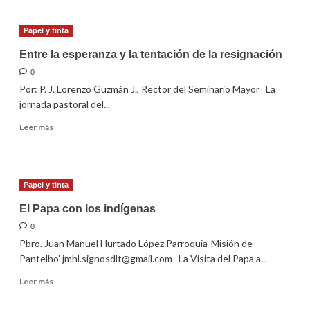
Francisco
predicó
Papel y tinta
en
el
Entre la esperanza y la tentación de la resignación
desierto
0
Por: P. J. Lorenzo Guzmán J., Rector del Seminario Mayor La
jornada pastoral del...
Leer
Leer más
más
sobre
Entre
la
Papel y tinta
esperanza
y
El Papa con los indígenas
la
0
tentación
Pbro. Juan Manuel Hurtado López Parroquia-Misión de
de
la
Pantelho’ jmhl.signosdlt@gmail.com La Visita del Papa a...
resignación
Leer
Leer más
más
sobre