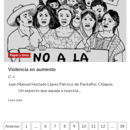
y
nuevas
formas
de
familia
Papel y tinta
Violencia en aumento
0
Juan Manuel Hurtado López Párroco de Pantelho’, Chiapas.
Un aspecto que aqueja a nuestra...
Leer
Leer más
más
sobre
Violencia
en
Paginación
…
9
…
Anterior
1
6
7
8
10
11
12
39
aumento