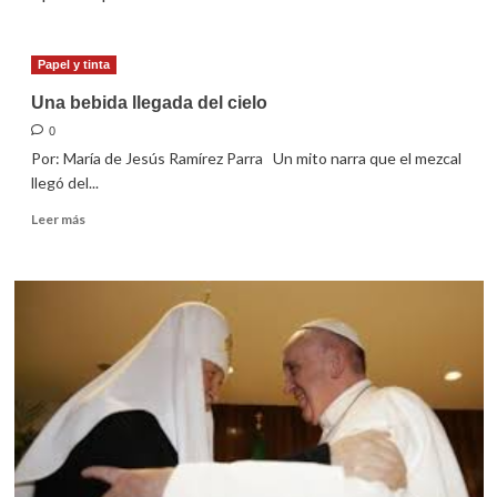
Papel y tinta
Una bebida llegada del cielo
0
Por: María de Jesús Ramírez Parra Un mito narra que el mezcal
llegó del...
Leer
Leer más
más
sobre
Una
bebida
llegada
del
cielo