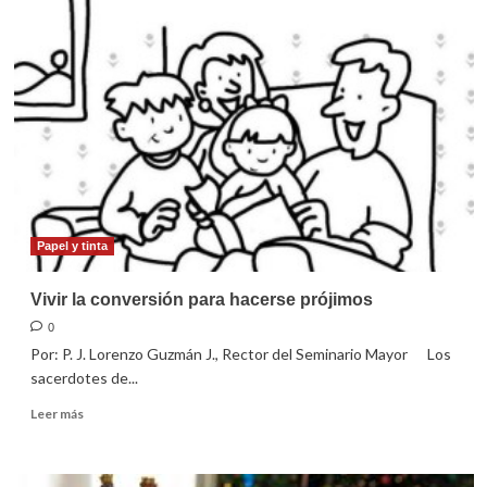
caminar
de
un
hombre
generoso
Papel y tinta
Vivir la conversión para hacerse prójimos
0
Por: P. J. Lorenzo Guzmán J., Rector del Seminario Mayor Los
sacerdotes de...
Leer
Leer más
más
sobre
Vivir