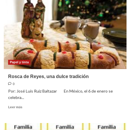
la
conversión
para
hacerse
prójimos
Papel y tinta
Rosca de Reyes, una dulce tradición
0
Por: José Luis Ruiz Baltazar En México, el 6 de enero se
celebra...
Leer
Leer más
más
sobre
Rosca
de