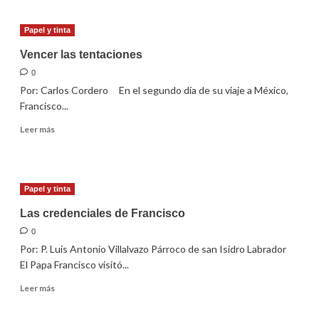
El
Papa
Papel y tinta
con
los
Vencer las tentaciones
indígenas
0
Por: Carlos Cordero En el segundo día de su viaje a México,
Francisco...
Leer
Leer más
más
sobre
Vencer
las
Papel y tinta
tentaciones
Las credenciales de Francisco
0
Por: P. Luis Antonio Villalvazo Párroco de san Isidro Labrador
El Papa Francisco visitó...
Leer
Leer más
más
sobre