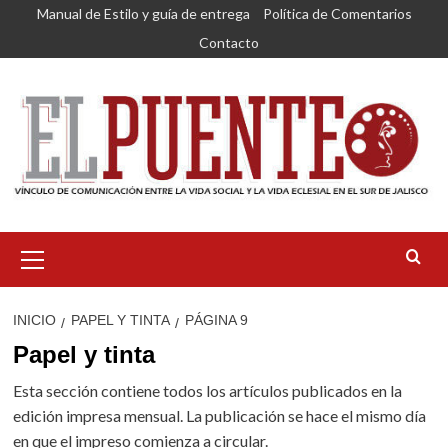
Saltar
Manual de Estilo y guía de entrega
Política de Comentarios
al
Contacto
contenido
Menú
primario
INICIO
PAPEL Y TINTA
PÁGINA 9
Papel y tinta
Esta sección contiene todos los artículos publicados en la
edición impresa mensual. La publicación se hace el mismo día
en que el impreso comienza a circular.