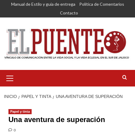
Saltar
Manual de Estilo y guía de entrega
Política de Comentarios
al
Contacto
contenido
Menú
primario
INICIO
PAPEL Y TINTA
UNA AVENTURA DE SUPERACIÓN
Papel y tinta
Una aventura de superación
0