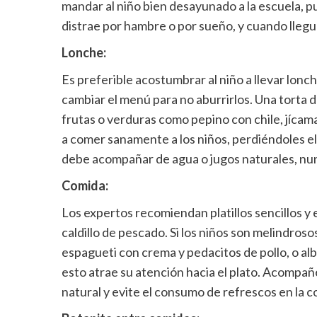
mandar al niño bien desayunado a la escuela, p
distrae por hambre o por sueño, y cuando lleg
Lonche:
Es preferible acostumbrar al niño a llevar lonc
cambiar el menú para no aburrirlos. Una torta d
frutas o verduras como pepino con chile, jícam
a comer sanamente a los niños, perdiéndoles el
debe acompañar de agua o jugos naturales, nu
Comida:
Los expertos recomiendan platillos sencillos 
caldillo de pescado. Si los niños son melindro
espagueti con crema y pedacitos de pollo, o alb
esto atrae su atención hacia el plato. Acompañ
natural y evite el consumo de refrescos en la c