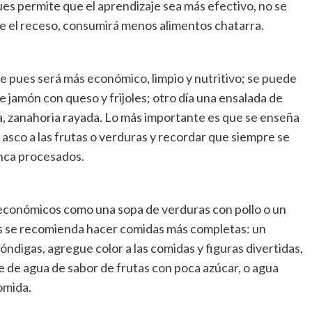
ues permite que el aprendizaje sea más efectivo, no se
ue el receso, consumirá menos alimentos chatarra.
he pues será más económico, limpio y nutritivo; se puede
e jamón con queso y frijoles; otro día una ensalada de
a, zanahoria rayada. Lo más importante es que se enseña
 asco a las frutas o verduras y recordar que siempre se
nca procesados.
y económicos como una sopa de verduras con pollo o un
sos se recomienda hacer comidas más completas: un
óndigas, agregue color a las comidas y figuras divertidas,
e de agua de sabor de frutas con poca azúcar, o agua
omida.