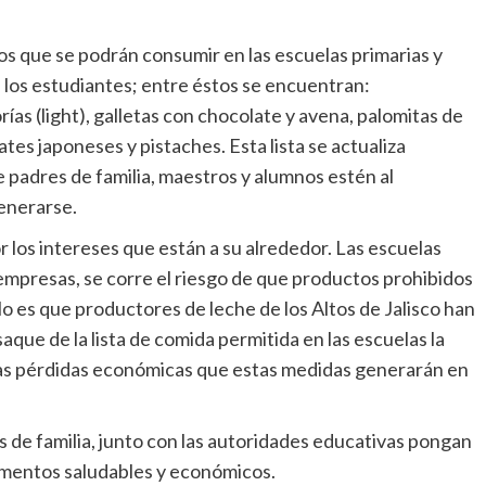
tos que se podrán consumir en las escuelas primarias y
 los estudiantes; entre éstos se encuentran:
ías (light), galletas con chocolate y avena, palomitas de
tes japoneses y pistaches. Esta lista se actualiza
padres de familia, maestros y alumnos estén al
enerarse.
or los intereses que están a su alrededor. Las escuelas
empresas, se corre el riesgo de que productos prohibidos
lo es que productores de leche de los Altos de Jalisco han
que de la lista de comida permitida en las escuelas la
las pérdidas económicas que estas medidas generarán en
s de familia, junto con las autoridades educativas pongan
alimentos saludables y económicos.