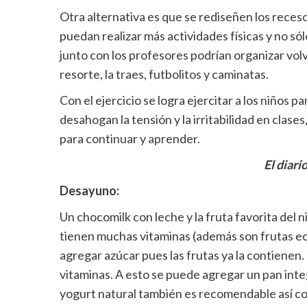
Otra alternativa es que se rediseñen los receso
puedan realizar más actividades físicas y no só
junto con los profesores podrían organizar volv
resorte, la traes, futbolitos y caminatas.
Con el ejercicio se logra ejercitar a los niños 
desahogan la tensión y la irritabilidad en clas
para continuar y aprender.
El diari
Desayuno:
Un chocomilk con leche y la fruta favorita del 
tienen muchas vitaminas (además son frutas 
agregar azúcar pues las frutas ya la contienen. L
vitaminas. A esto se puede agregar un pan integ
yogurt natural también es recomendable así co