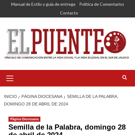
Saltar
Manual de Estilo y guía de entrega
Política de Comentarios
al
Contacto
contenido
Menú
primario
INICIO
PÁGINA DIOCESANA
SEMILLA DE LA PALABRA,
DOMINGO 28 DE ABRIL DE 2024
Página Diocesana
Semilla de la Palabra, domingo 28
de abril de 2024