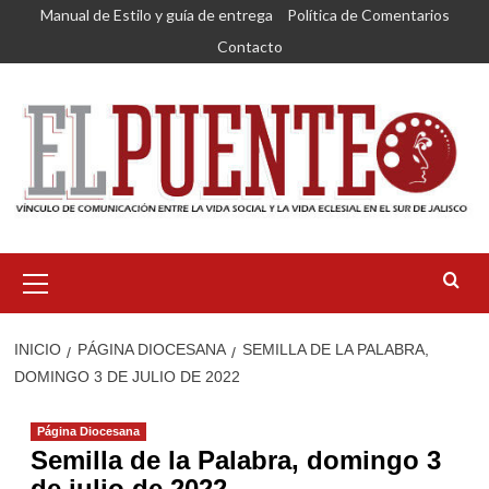
Saltar
Manual de Estilo y guía de entrega
Política de Comentarios
al
Contacto
contenido
Menú
primario
INICIO
PÁGINA DIOCESANA
SEMILLA DE LA PALABRA,
DOMINGO 3 DE JULIO DE 2022
Página Diocesana
Semilla de la Palabra, domingo 3
de julio de 2022