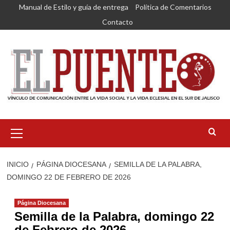
Saltar
Manual de Estilo y guía de entrega
Política de Comentarios
al
Contacto
contenido
Menú
primario
INICIO
PÁGINA DIOCESANA
SEMILLA DE LA PALABRA,
DOMINGO 22 DE FEBRERO DE 2026
Página Diocesana
Semilla de la Palabra, domingo 22
de Febrero de 2026