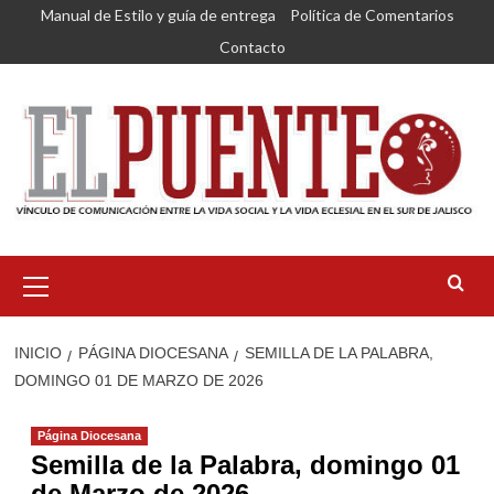
Saltar
Manual de Estilo y guía de entrega
Política de Comentarios
al
Contacto
contenido
Menú
primario
INICIO
PÁGINA DIOCESANA
SEMILLA DE LA PALABRA,
DOMINGO 01 DE MARZO DE 2026
Página Diocesana
Semilla de la Palabra, domingo 01
de Marzo de 2026