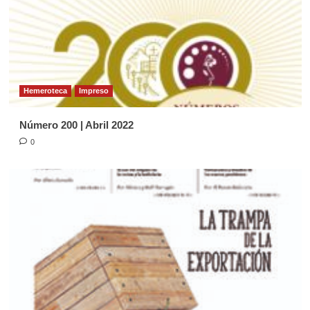
Página Diocesana
Semilla de la Palabra, domingo 24 de
Mayo de 2026
4
Hemeroteca
Impreso
Página Diocesana
Número 200 | Abril 2022
Semilla de la Palabra, domingo 03 de
Mayo de 2026
0
5