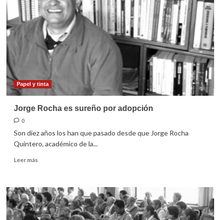
tener
una
nueva
orientación:
Antonio
Villalvazo
Papel y tinta
Jorge Rocha es sureño por adopción
0
Son diez años los han que pasado desde que Jorge Rocha
Quintero, académico de la...
Leer
Leer más
más
sobre
Jorge
Rocha
es
sureño