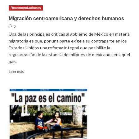
números
Recomendaciones
de
otro
Migración centroamericana y derechos humanos
periodismo
0
Una de las principales críticas al gobierno de México en materia
migratoria es que, por una parte exige a su contraparte en los
Estados Unidos una reforma integral que posibilite la
regularización de la estancia de millones de mexicanos en aquel
país.
Leer
Leer más
más
sobre
Migración
centroamericana
y
derechos
humanos