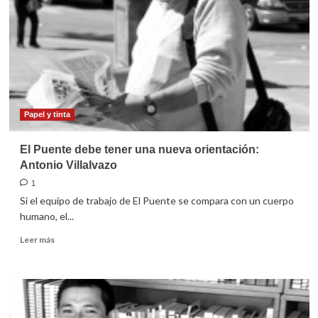
sacerdotes,
una
tarea
de
todos
Papel y tinta
El Puente debe tener una nueva orientación:
Antonio Villalvazo
1
Si el equipo de trabajo de El Puente se compara con un cuerpo
humano, el...
Leer
Leer más
más
sobre
El
Puente
debe