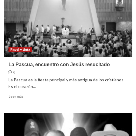
Papel y tinta
La Pascua, encuentro con Jesús resucitado
0
La Pascua es la fiesta principal y más antigua de los cristianos.
Es el corazón...
Leer
Leer más
más
sobre
La
Pascua,
encuentro
con
Jesús