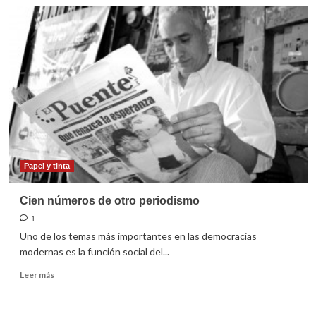
Alcanzar
una
meta
es
motivo
de
fiesta
Papel y tinta
Cien números de otro periodismo
1
Uno de los temas más importantes en las democracias
modernas es la función social del...
Leer
Leer más
más
sobre
Cien