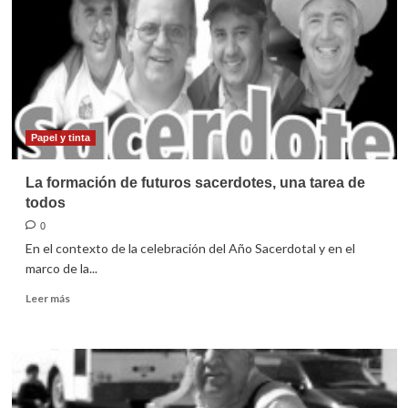
resucitado
Papel y tinta
La formación de futuros sacerdotes, una tarea de
todos
0
En el contexto de la celebración del Año Sacerdotal y en el
marco de la...
Leer
Leer más
más
sobre
La
formación
de
futuros