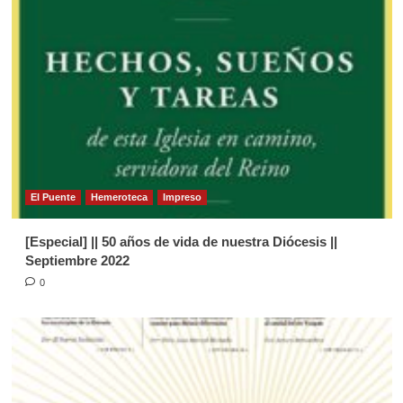
4
Página Diocesana
Semilla de la Palabra, domingo 03 de
Mayo de 2026
5
Página Diocesana
Semilla de la Palabra 1281. Domingo
19 de Julio de 2026.
El Puente
Hemeroteca
Impreso
1
[Especial] || 50 años de vida de nuestra Diócesis ||
Página Diocesana
Septiembre 2022
Semilla de la Palabra, domingo 7 de
0
Junio de 2026
2
Página Diocesana
Semilla de la Palabra, Domingo 31
de Mayo de 2026
3