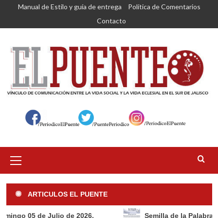
Saltar
Manual de Estilo y guía de entrega
Política de Comentarios
al
Contacto
contenido
Menú
primario
ARTICULOS EL PUENTE
5 de Julio de 2026.
Semilla de la Palabra, Domingo