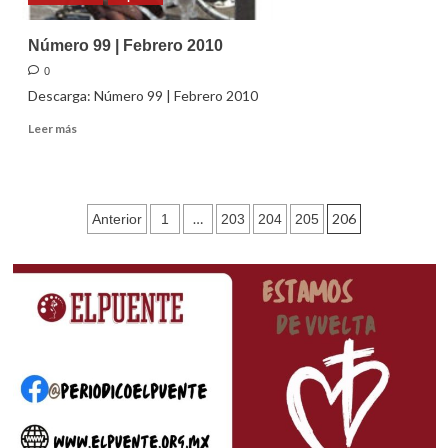
Número 99 | Febrero 2010
0
Descarga: Número 99 | Febrero 2010
Leer
Leer más
más
sobre
Número
99
Paginación
…
206
Anterior
1
203
204
205
|
Febrero
de
2010
entradas