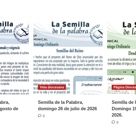
apertura
del
Año
jubilar
en
familias
y
parroquias
Vida diocesana
Página Dioce
abra,
Semilla de la Palabra,
Semilla de 
gosto de
domingo 26 de julio de 2026
Domingo 19
2026.
0
0