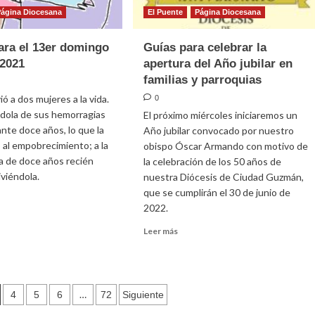
Página Diocesana
El Puente
Página Diocesana
ara el 13er domingo
Guías para celebrar la
 2021
apertura del Año jubilar en
familias y parroquias
ó a dos mujeres a la vida.
0
dola de sus hemorragias
El próximo miércoles iniciaremos un
ante doce años, lo que la
Año jubilar convocado por nuestro
o al empobrecimiento; a la
obispo Óscar Armando con motivo de
ña de doce años recién
la celebración de los 50 años de
viviéndola.
nuestra Diócesis de Ciudad Guzmán,
que se cumplirán el 30 de junio de
2022.
e
Leer
Leer más
ía
más
sobre
Guías
para
n
ngo
…
4
5
6
72
Siguiente
celebrar
ario
la