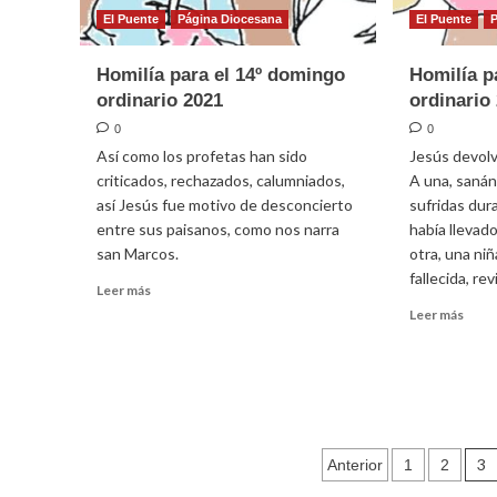
El Puente
Página Diocesana
El Puente
Homilía para el 14º domingo
Homilía p
ordinario 2021
ordinario
0
0
Así como los profetas han sido
Jesús devolvi
criticados, rechazados, calumniados,
A una, sanán
así Jesús fue motivo de desconcierto
sufridas dur
entre sus paisanos, como nos narra
había llevad
san Marcos.
otra, una ni
fallecida, re
Leer
Leer más
más
Leer
Leer más
sobre
más
Homilía
sobr
para
Homil
el
para
14º
el
domingo
13er
ordinario
Paginació
domi
3
Anterior
1
2
2021
ordin