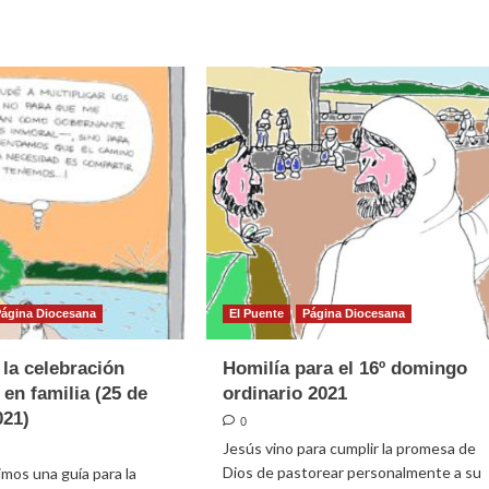
Homilía
para
e
el
18º
domingo
ordinario
ración
2021
ical
ia
to
)
Página Diocesana
El Puente
Página Diocesana
 la celebración
Homilía para el 16º domingo
 en familia (25 de
ordinario 2021
021)
0
Jesús vino para cumplir la promesa de
Dios de pastorear personalmente a su
mos una guía para la