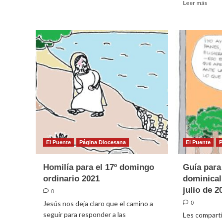
Leer
Leer más
sobre
más
Homilía
sobr
para
Guía
el
para
19º
la
domingo
celeb
ordinario
domin
2021
en
famil
(8
de
agos
de
2021
El Puente
Página Diocesana
El Puente
Homilía para el 17º domingo
Guía para
ordinario 2021
dominical
julio de 2
0
Jesús nos deja claro que el camino a
0
seguir para responder a las
Les comparti