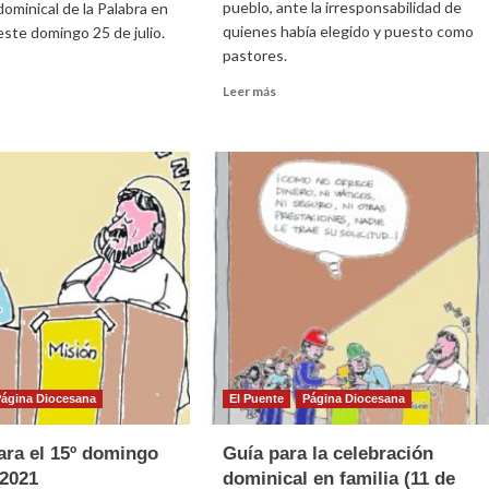
pueblo, ante la irresponsabilidad de
dominical de la Palabra en
quienes había elegido y puesto como
 este domingo 25 de julio.
pastores.
Leer
Leer más
e
más
sobre
Homilía
para
ración
el
ical
16º
domingo
ia
ordinario
2021
)
Página Diocesana
El Puente
Página Diocesana
ara el 15º domingo
Guía para la celebración
 2021
dominical en familia (11 de