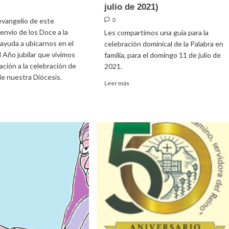
julio de 2021)
 evangelio de este
0
envío de los Doce a la
Les compartimos una guía para la
 ayuda a ubicarnos en el
celebración dominical de la Palabra en
 Año jubilar que vivimos
familia, para el domingo 11 de julio de
ción a la celebración de
2021.
de nuestra Diócesis.
Leer
Leer más
más
sobre
Guía
e
para
ía
la
celebración
dominical
en
ngo
familia
ario
(11
de
julio
de
2021)