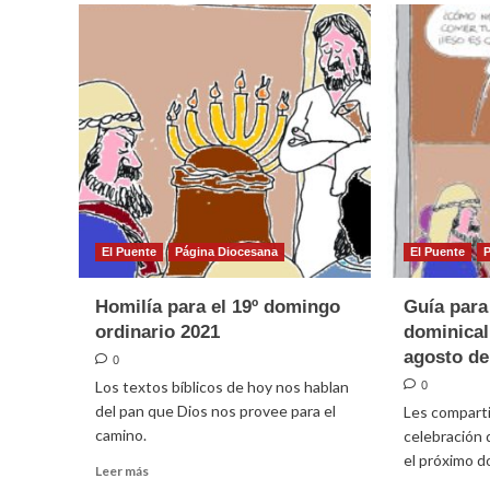
El Puente
Página Diocesana
El Puente
Homilía para el 19º domingo
Guía para
ordinario 2021
dominical
agosto de
0
Los textos bíblicos de hoy nos hablan
0
del pan que Dios nos provee para el
Les comparti
camino.
celebración d
el próximo d
Leer
Leer más
más