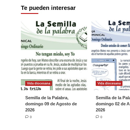
de
2021
Te pueden interesar
entradas
Vida diocesana
Vida diocesana
Semilla de la Palabra,
Semilla de la Pal
domingo 09 de Agosto de
domingo 02 de A
2026
2026
0
0