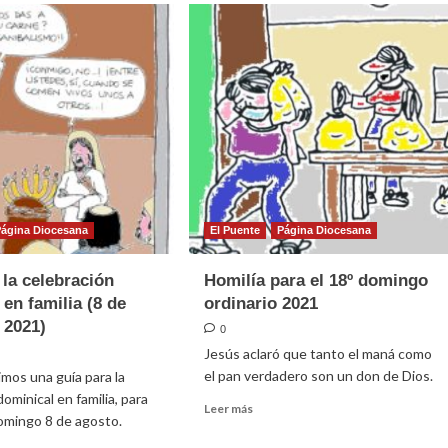
Página Diocesana
El Puente
Página Diocesana
 la celebración
Homilía para el 18º domingo
 en familia (8 de
ordinario 2021
 2021)
0
Jesús aclaró que tanto el maná como
el pan verdadero son un don de Dios.
mos una guía para la
ominical en familia, para
Leer
Leer más
omingo 8 de agosto.
más
sobre