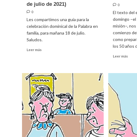
de julio de 2021)
0
El texto del
0
domingo –el 
Les compartimos una guía para la
misión–, nos
celebración dominical de la Palabra en
comienzo del
familia, para mañana 18 de julio.
como prepara
Saludos.
los 50 años 
Leer
Leer más
más
Leer
Leer más
sobre
más
Guía
sobr
para
Homil
la
para
celebración
el
dominical
15º
de
domi
la
ordin
Palabra
2021
(18
de
julio
de
2021)