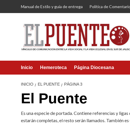
Saltar
Manual de Estilo y guía de entrega
Política de Comentari
al
contenido
Inicio
Hemeroteca
Página Diocesana
INICIO
EL PUENTE
PÁGINA 3
El Puente
Es una especie de portada. Contiene referencias y liga
estarán completas, el resto serán llamados. También es 