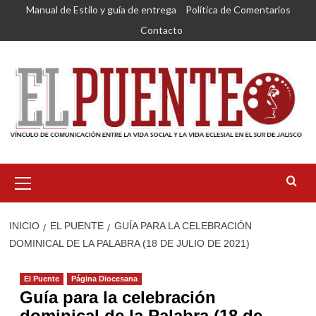
Saltar
Manual de Estilo y guía de entrega
Política de Comentarios
al
Contacto
contenido
Menú
primario
INICIO
EL PUENTE
GUÍA PARA LA CELEBRACIÓN
DOMINICAL DE LA PALABRA (18 DE JULIO DE 2021)
El Puente
Página Diocesana
Guía para la celebración
dominical de la Palabra (18 de