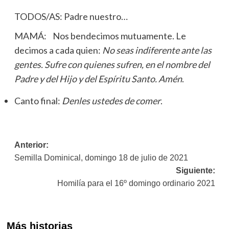
TODOS/AS: Padre nuestro…
MAMÁ: Nos bendecimos mutuamente. Le
decimos a cada quien:
No seas indiferente ante las
gentes. Sufre con quienes sufren, en el nombre del
Padre y del Hijo y del Espíritu Santo. Amén
.
Canto final:
Denles ustedes de comer
.
Navegación
Anterior:
Semilla Dominical, domingo 18 de julio de 2021
de
Siguiente:
entradas
Homilía para el 16º domingo ordinario 2021
Más historias