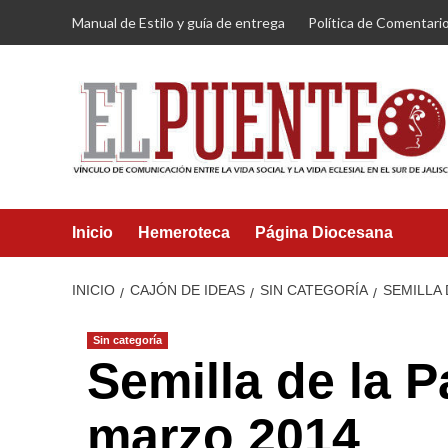
Saltar
Manual de Estilo y guía de entrega
Política de Comentari
al
contenido
Inicio
Hemeroteca
Página Diocesana
INICIO
CAJÓN DE IDEAS
SIN CATEGORÍA
SEMILLA 
Sin categoría
Semilla de la P
marzo 2014