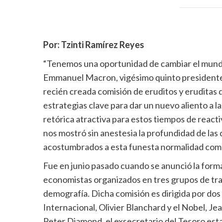
Por: Tzinti Ramírez Reyes
“Tenemos una oportunidad de cambiar el mundo,
Emmanuel Macron, vigésimo quinto presidente de
recién creada comisión de eruditos y eruditas 
estrategias clave para dar un nuevo aliento a l
retórica atractiva para estos tiempos de reac
nos mostró sin anestesia la profundidad de las
acostumbrados a esta funesta normalidad como
Fue en junio pasado cuando se anunció la for
economistas organizados en tres grupos de trab
demografía. Dicha comisión es dirigida por do
Internacional, Olivier Blanchard y el Nobel, Je
Peter Diamond, el exsecretario del Tesoro es