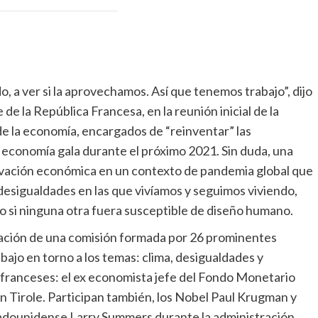
 a ver si la aprovechamos. Así que tenemos trabajo”, dijo
 la República Francesa, en la reunión inicial de la
de la economía, encargados de “reinventar” las
a economía gala durante el próximo 2021. Sin duda, una
tivación económica en un contexto de pandemia global que
 desigualdades en las que vivíamos y seguimos viviendo,
 si ninguna otra fuera susceptible de diseño humano.
mación de una comisión formada por 26 prominentes
ajo en torno a los temas: clima, desigualdades y
s franceses: el ex economista jefe del Fondo Monetario
an Tirole. Participan también, los Nobel Paul Krugman y
tadounidense Larry Summers durante la administración