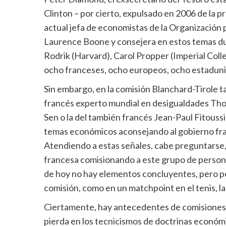
Clinton – por cierto, expulsado en 2006 de la p
actual jefa de economistas de la Organización
Laurence Boone y consejera en estos temas dur
Rodrik (Harvard), Carol Propper (Imperial Coll
ocho franceses, ocho europeos, ocho estaduni
Sin embargo, en la comisión Blanchard-Tirole 
francés experto mundial en desigualdades Thom
Sen o la del también francés Jean-Paul Fitouss
temas económicos aconsejando al gobierno fra
Atendiendo a estas señales, cabe preguntarse
francesa comisionando a este grupo de persona
de hoy no hay elementos concluyentes, pero por
comisión, como en un matchpoint en el tenis, la
Ciertamente, hay antecedentes de comisiones 
pierda en los tecnicismos de doctrinas económ