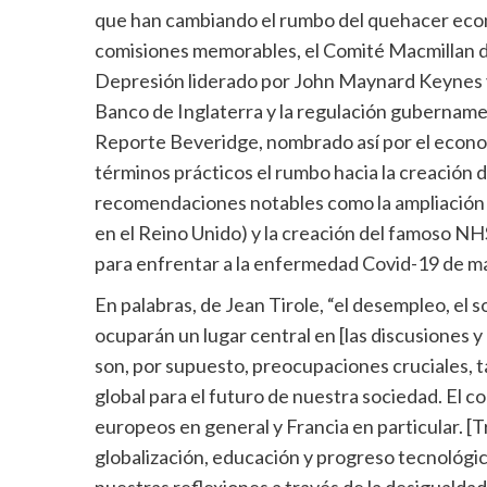
que han cambiando el rumbo del quehacer econó
comisiones memorables, el Comité Macmillan d
Depresión liderado por John Maynard Keynes 
Banco de Inglaterra y la regulación gubernamen
Reporte Beveridge, nombrado así por el econo
términos prácticos el rumbo hacia la creación 
recomendaciones notables como la ampliación d
en el Reino Unido) y la creación del famoso NHS
para enfrentar a la enfermedad Covid-19 de m
En palabras, de Jean Tirole, “el desempleo, el
ocuparán un lugar central en [las discusiones y l
son, por supuesto, preocupaciones cruciales, 
global para el futuro de nuestra sociedad. El c
europeos en general y Francia en particular. [
globalización, educación y progreso tecnológico
nuestras reflexiones a través de la desigualda