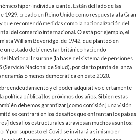
mico hiper-individualizante. Están del lado de las
e 1929, creado en Reino Unido como respuesta a la Gran
y que recomendó medidas como la nacionalización del
tal del comercio internacional. O está por ejemplo, el
mista William Beveridge, de 1942, que planteó en
de un estado de bienestar británico haciendo
el National Insurane (la base del sistema de pensiones
 (Servicio Nacional de Salud), por cierto punta de lanza
anera más o menos democrática en este 2020.
 sobreendeudamiento y el poder adquisitivo ciertamente
a política pública] los próximos dos años. Si bien estas
también debemos garantizar [como comisión] una visión
omité se centrará en los desafíos que enfrentan los países
Tres] desafíos estructurales atraviesan muchos asuntos:
. Y por supuesto el Covid se invitará a sí mismo en
d, la salud”. Las preocupaciones planteadas parecen