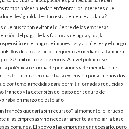
ros tantos países puedan enfrentar los intereses que
roduce desigualdades tan establemente anclada?
 que buscaban evitar el quiebre de las empresas
nsión del pago de las facturas de agua y luz, la
uspensión en el pago de impuestos y alquileres y el cargo
los bolsillos de empresarios pequeños y medianos. También
r 300 mil millones de euros. A nivel político, se
de la polémica reforma de pensiones y de medidas que
r de esto, se puso en marcha la extensión por al menos dos
ue contempla medidas para permitir jornadas reducidas
o francés y la extensión del pago por seguro de
xpiraba en marzo de este año.
ún francés quedaría sin recursos”, al momento, el grueso
ote a las empresas y no necesariamente a ampliar la base
nceses comunes. El apoyo a las empresas es necesario, pero