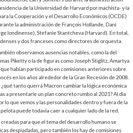
residencia de la Universidad de Harvard por machista- y la
 para la Cooperación y el Desarrollo Económicos (OCDE)
ante la administración de François Hollande, Dani
ege londinense), Stefanie Stantcheva (Harvard). En total,
denses y dos franceses como directores de orquesta.
también observamos ausencias notables, como la del
as Piketty o la de figuras como Joseph Stiglitz, Amartya
i que habían participado en comisiones anteriores sobre
ncés en los años alrededor de la Gran Recesión de 2008.
, ¿qué tanto querrá Macron cambiar la lógica económica
s a presentarle un plan concreto rumbo al 2021? Al día
 lo que vemos y las personalidades dentro y fuera de la
 pelota puede todavía caer a cualquier lado de la red.
creadas para que el tema del desarrollo humano se
icas despiadadas, pero también los hay de comisiones