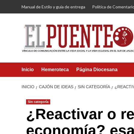
Saltar
Manual de Estilo y guía de entrega
Política de Comentari
al
contenido
Inicio
Hemeroteca
Página Diocesana
INICIO
CAJÓN DE IDEAS
SIN CATEGORÍA
¿REACTI
Sin categoría
¿Reactivar o re
economía? esa 