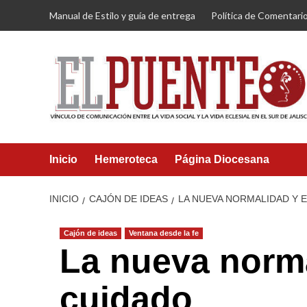
Saltar
Manual de Estilo y guía de entrega
Política de Comentari
al
contenido
Inicio
Hemeroteca
Página Diocesana
INICIO
CAJÓN DE IDEAS
LA NUEVA NORMALIDAD Y 
Cajón de ideas
Ventana desde la fe
La nueva norma
cuidado