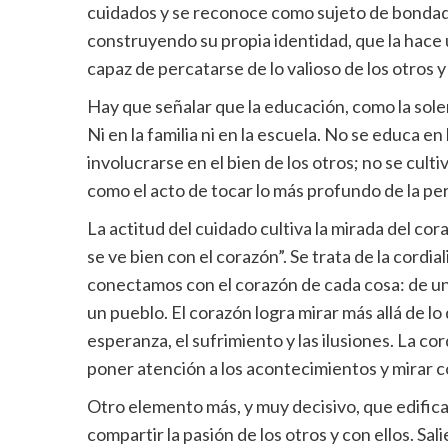
cuidados y se reconoce como sujeto de bondad,
construyendo su propia identidad, que la hace úni
capaz de percatarse de lo valioso de los otros 
Hay que señalar que la educación, como la so
Ni en la familia ni en la escuela. No se educa e
involucrarse en el bien de los otros; no se culti
como el acto de tocar lo más profundo de la per
La actitud del cuidado cultiva la mirada del co
se ve bien con el corazón”. Se trata de la cord
conectamos con el corazón de cada cosa: de un 
un pueblo. El corazón logra mirar más allá de lo 
esperanza, el sufrimiento y las ilusiones. La co
poner atención a los acontecimientos y mirar 
Otro elemento más, y muy decisivo, que edifica 
compartir la pasión de los otros y con ellos. S