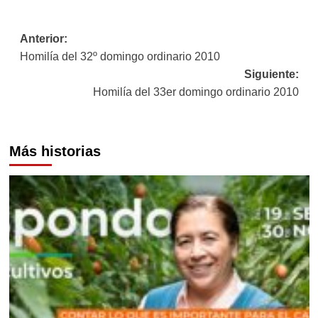
Navegación
Anterior:
Homilía del 32º domingo ordinario 2010
de
Siguiente:
entradas
Homilía del 33er domingo ordinario 2010
Más historias