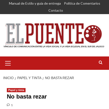
Saltar
Manual de Estilo y guía de entrega
Política de Comentarios
al
Contacto
contenido
Menú
primario
INICIO
PAPEL Y TINTA
NO BASTA REZAR
Papel y tinta
No basta rezar
1