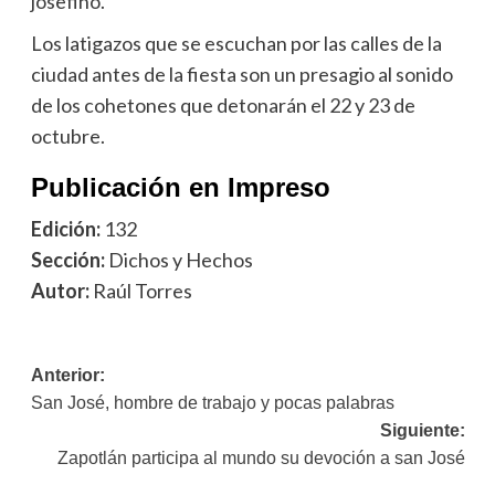
josefino.
Los latigazos que se escuchan por las calles de la
ciudad antes de la fiesta son un presagio al sonido
de los cohetones que detonarán el 22 y 23 de
octubre.
Publicación en Impreso
Edición:
132
Sección:
Dichos y Hechos
Autor:
Raúl Torres
Navegación
Anterior:
San José, hombre de trabajo y pocas palabras
de
Siguiente:
entradas
Zapotlán participa al mundo su devoción a san José