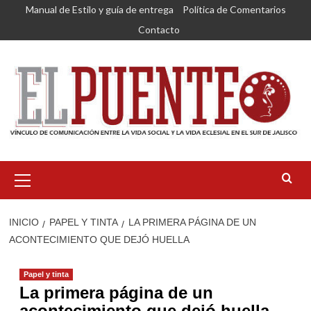
Saltar
Manual de Estilo y guía de entrega
Política de Comentarios
al
Contacto
contenido
Menú
primario
INICIO
PAPEL Y TINTA
LA PRIMERA PÁGINA DE UN
ACONTECIMIENTO QUE DEJÓ HUELLA
Papel y tinta
La primera página de un
acontecimiento que dejó huella