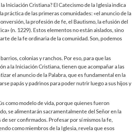
la Iniciación Cristiana? El Catecismo de la Iglesia indica
 práctica de las primeras comunidades: «el anuncio de la
conversión, la profesión de fe, el Bautismo, la efusión del
tica» (n. 1229). Estos elementos no están aislados, sino
arte de la fe ordinaria de la comunidad. Son, podemos
 barrios, colonias y ranchos. Por eso, para que las
n a la Iniciación Cristiana, tienen que acompañar a las
zar el anuncio de la Palabra, que es fundamental en la
rse papás y padrinos para poder nutrir luego a sus hijos y
sús como modelo de vida, porque quienes fueron
o, se alimentarán sacramentalmente del Señor en la
s de ser confirmados. Profesar por sí mismos la fe,
endo como miembros de la Iglesia, revela que esos