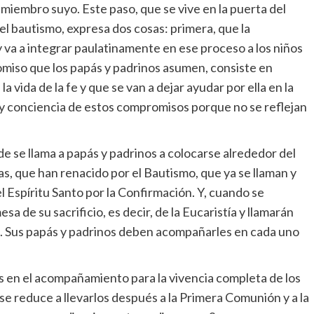
 miembro suyo. Este paso, que se vive en la puerta del
el bautismo, expresa dos cosas: primera, que la
 va a integrar paulatinamente en ese proceso a los niños
omiso que los papás y padrinos asumen, consiste en
vida de la fe y que se van a dejar ayudar por ella en la
ay conciencia de estos compromisos porque no se reflejan
e se llama a papás y padrinos a colocarse alrededor del
iñas, que han renacido por el Bautismo, que ya se llaman y
del Espíritu Santo por la Confirmación. Y, cuando se
esa de su sacrificio, es decir, de la Eucaristía y llamarán
na. Sus papás y padrinos deben acompañarles en cada uno
s en el acompañamiento para la vivencia completa de los
 se reduce a llevarlos después a la Primera Comunión y a la