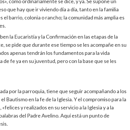
», como ordinariamente se dice, y ya. Se supone un
 que hay que ir viviendo día a día, tanto en la familia
el barrio, colonia o rancho; la comunidad más amplia es
es.
n la Eucaristía y la Confirmación en las etapas de la
e, se pide que durante ese tiempo se les acompañe en su
mados apenas tendrán los fundamentos para la vida
a de fe ya en su juventud, pero con la base que se les
mada por la parroquia, tiene que seguir acompañando a los
l Bautismo en la fe de la Iglesia. Y el compromiso para la
elices y realizados en su servicio a la Iglesia y a la
s palabras del Padre Avelino. Aquí está un punto de
sis.