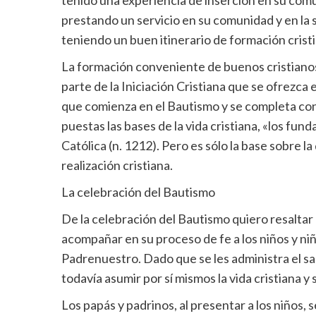
tenido una experiencia de inserción en su com
prestando un servicio en su comunidad y en la 
teniendo un buen itinerario de formación cristi
La formación conveniente de buenos cristianos
parte de la Iniciación Cristiana que se ofrezca 
que comienza en el Bautismo y se completa con 
puestas las bases de la vida cristiana, «los fu
Católica (n. 1212). Pero es sólo la base sobre la 
realización cristiana.
La celebración del Bautismo
De la celebración del Bautismo quiero resalta
acompañar en su proceso de fe a los niños y niñ
Padrenuestro. Dado que se les administra el 
todavía asumir por sí mismos la vida cristiana y 
Los papás y padrinos, al presentar a los niños,