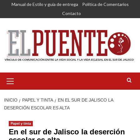
Saltar
Manual de Estilo y guía de entrega
Política de Comentarios
al
Contacto
contenido
Menú
primario
INICIO
PAPEL Y TINTA
EN EL SUR DE JALISCO LA
DESERCIÓN ESCOLAR ES ALTA
Papel y tinta
En el sur de Jalisco la deserción
escolar es alta