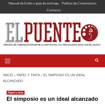
Saltar
Manual de Estilo y guía de entrega
Política de Comentarios
al
Contacto
contenido
Menú
primario
INICIO
PAPEL Y TINTA
EL SIMPOSIO ES UN IDEAL
ALCANZADO
Papel y tinta
El simposio es un ideal alcanzado