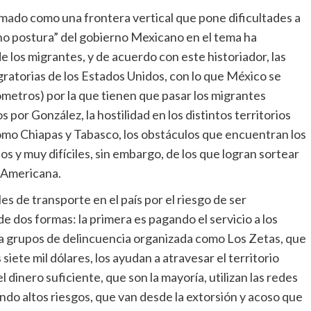
ado como una frontera vertical que pone dificultades a
“no postura” del gobierno Mexicano en el tema ha
e los migrantes, y de acuerdo con este historiador, las
gratorias de los Estados Unidos, con lo que México se
lómetros) por la que tienen que pasar los migrantes
or González, la hostilidad en los distintos territorios
como Chiapas y Tabasco, los obstáculos que encuentran los
s y muy difíciles, sin embargo, de los que logran sortear
n Americana.
es de transporte en el país por el riesgo de ser
e dos formas: la primera es pagando el servicio a los
s a grupos de delincuencia organizada como Los Zetas, que
siete mil dólares, los ayudan a atravesar el territorio
 dinero suficiente, que son la mayoría, utilizan las redes
endo altos riesgos, que van desde la extorsión y acoso que