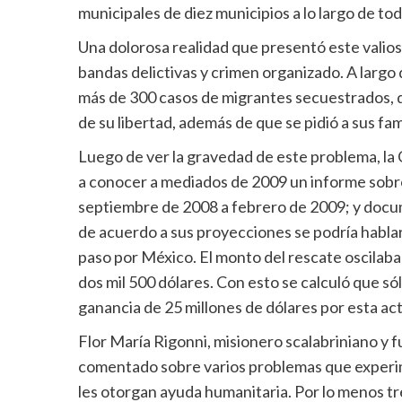
municipales de diez municipios a lo largo de todo
Una dolorosa realidad que presentó este valios
bandas delictivas y crimen organizado. A larg
más de 300 casos de migrantes secuestrados, q
de su libertad, además de que se pidió a sus fam
Luego de ver la gravedad de este problema, l
a conocer a mediados de 2009 un informe sobre
septiembre de 2008 a febrero de 2009; y docu
de acuerdo a sus proyecciones se podría habla
paso por México. El monto del rescate oscilaba 
dos mil 500 dólares. Con esto se calculó que só
ganancia de 25 millones de dólares por esta activ
Flor María Rigonni, misionero scalabriniano y 
comentado sobre varios problemas que experim
les otorgan ayuda humanitaria. Por lo menos tre