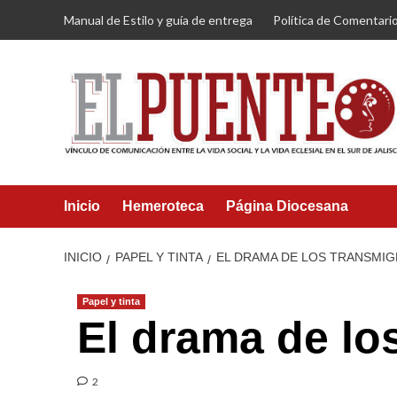
Saltar
Manual de Estilo y guía de entrega
Política de Comentari
al
contenido
Inicio
Hemeroteca
Página Diocesana
INICIO
PAPEL Y TINTA
EL DRAMA DE LOS TRANSMI
Papel y tinta
El drama de lo
2