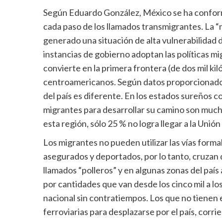
Según Eduardo González, México se ha conform
cada paso de los llamados transmigrantes. La 
generado una situación de alta vulnerabilidad d
instancias de gobierno adoptan las políticas mi
convierte en la primera frontera (de dos mil ki
centroamericanos. Según datos proporcionados p
del país es diferente. En los estados sureños 
migrantes para desarrollar su camino son mucho
esta región, sólo 25 % no logra llegar a la Unió
Los migrantes no pueden utilizar las vías formal
asegurados y deportados, por lo tanto, cruzan d
llamados “polleros” y en algunas zonas del paí
por cantidades que van desde los cinco mil a los 
nacional sin contratiempos. Los que no tienen el
ferroviarias para desplazarse por el país, corri