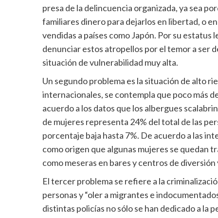
presa de la delincuencia organizada, ya sea por
familiares dinero para dejarlos en libertad, o en
vendidas a países como Japón. Por su estatus l
denunciar estos atropellos por el temor a ser
situación de vulnerabilidad muy alta.
Un segundo problema es la situación de alto ri
internacionales, se contempla que poco más de 
acuerdo a los datos que los albergues scalabrin
de mujeres representa 24% del total de las perso
porcentaje baja hasta 7%. De acuerdo a las int
como origen que algunas mujeres se quedan tra
como meseras en bares y centros de diversión 
El tercer problema se refiere a la criminalizaci
personas y “oler a migrantes e indocumentados”
distintas policías no sólo se han dedicado a la